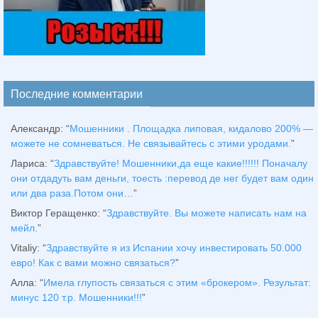
Последние комментарии
Александр
: “
Мошенники . Площадка липовая, кидалово 200% —
можете не сомневаться. Не связывайтесь с этими уродами.
”
Лариса
: “
Здравствуйтe! Мошенники,да еще какие!!!!!! Поначалу
они отдадуть вам деньги, тоесть :перевод де нег будет вам один
или два раза.Потом они…
”
Виктор Геращенко
: “
Здравствуйте. Вы можете написать нам на
мейл.
”
Vitaliy
: “
Здравствуйте я из Испании хочу инвестировать 50.000
евро! Как с вами можно связаться?
”
Алла
: “
Имела глупость связаться с этим «брокером». Результат:
минус 120 т.р. Мошенники!!!
”