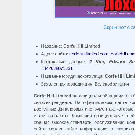
Скриншот с сай
Название:
Corfe Hill Limited
Адрес сайта:
corfehill-limited.com, corfehill.co
Контактные данные:
2 King Edward Str
+442038071331
Название юридического лица:
Corfe Hill Lim
Заявленная юрисдикция: Великобритания
Corfe Hill Limited
по официальной версии это б
онлайн-трейдинга. На официальном сайте к
доступных финансовых инструментах, которые 
и криптовалюты. Компания позиционирует себ
обещая высокие стандарты обслуживания, ко
сайте можно найти информацию о различны