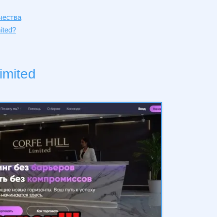
чества
ited?
imited