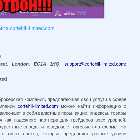
та corfehill-limited.com
m
eet, London, EC1A 1HQ
;
support@corfehill-limited.com
;
ited
рокерская компания, предлагающая свои услуги в сфере
омпании
corfehill-limited.com
можно найти информацию о
включают в себя валютные пары, акции, индексы, товары
я как надежного партнера для трейдеров всех уровней,
нкурентные спреды и передовые торговые платформы.
На
х типах счетов, которые предлагают разные уровни