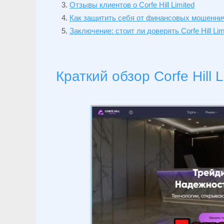
Отзывы клиентов о Corfe Hill Limited
Как защитить себя от финансовых мошенни
Заключение: стоит ли доверять Corfe Hill Lim
Краткий обзор Corfe Hill L