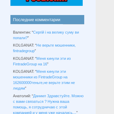
Последние комментарии
Валентин
: “
Сергій і на велику суму ви
попали?
”
KOLGANAT
: “
Не верьте мошенники,
fintradegroup
”
KOLGANAT
: “
Меня кинули эти из
FintradeGroup на 16
”
KOLGANAT
: “
Меня кинули эти
мошенники из FintradeGroup на
162600000теньге,не верьте этим не
людям
”
Анатолий
: “
Даниил Здравстуйте. Можно
с вами связаться ? Нужна ваша
помощь, я сотрудничаю с этой
компанией и у меня уже начались…
”