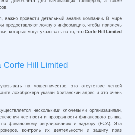
себя демо-счета для начинающих трейдеров, а также
ров.
я, важно провести детальный анализ компании. В мире
керы предоставляют ложную информацию, чтобы привлечь
ки, которые могут указывать на то, что
Corfe Hill Limited
orfe Hill Limited
указывать на мошенничество, это отсутствие четкой
айте лохоброкера указан британский адрес и это очень
существляется несколькими ключевыми организациями,
спечении честности и прозрачности финансового рынка.
 по финансовому регулированию и надзору (FCA). Эта
брокеров, контроль их деятельности и защиту прав