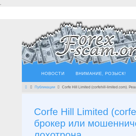
Перейти
.
к
содержимому
Перейти
НОВОСТИ
ВНИМАНИЕ, РОЗЫСК!
к
содержимому
Главная
Публикации
Corfe Hill Limited (corfehill-limited.com
Corfe Hill Limited (cor
брокер или мошеннич
лохотрона