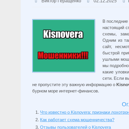
Виктор Геращенко
02.12.2025
В последние
настоящий с
схемы, зам
Одним из та
сайт, несм
быстрой при
ушлыми моше
мы подробно 
какие уловк
сети. Если в
не пропустите эту важную информацию о
Kisno
бурном море интернет-финансов.
Ог
Что известно о Kisnovera: признаки лохотро
Как работает схема мошенничества?
Отзывы пользователей о Kisnovera