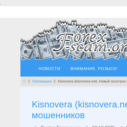
Перейти
.
к
содержимому
Перейти
НОВОСТИ
ВНИМАНИЕ, РОЗЫСК!
к
содержимому
Главная
Публикации
Kisnovera (kisnovera.net). Новый лохотр
Kisnovera (kisnovera.
мошенников