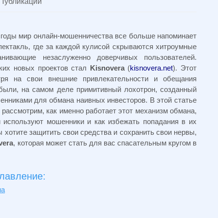
Публикации
 годы мир онлайн-мошенничества все больше напоминает
пектакль, где за каждой кулисой скрываются хитроумные
анивающие незаслуженно доверчивых пользователей.
ких новых проектов стал
Kisnovera
(
kisnovera.net
). Этот
отря на свои внешние привлекательности и обещания
были, на самом деле примитивный лохотрон, созданный
нниками для обмана наивных инвесторов. В этой статье
рассмотрим, как именно работает этот механизм обмана,
и используют мошенники и как избежать попадания в их
ы хотите защитить свои средства и сохранить свои нервы,
vera
, которая может стать для вас спасательным кругом в
лавление:
на