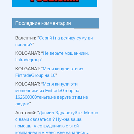
Последние комментарии
Валентин
: “
Сергій і на велику суму ви
попали?
”
KOLGANAT
: “
Не верьте мошенники,
fintradegroup
”
KOLGANAT
: “
Меня кинули эти из
FintradeGroup на 16
”
KOLGANAT
: “
Меня кинули эти
мошенники из FintradeGroup на
162600000теньге,не верьте этим не
людям
”
Анатолий
: “
Даниил Здравстуйте. Можно
с вами связаться ? Нужна ваша
помощь, я сотрудничаю с этой
компанией и у меня уже начались…
”