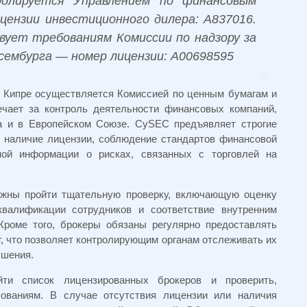
ролируется Управлением по финансовым
цензии инвестиционного дилера: A837016.
ует требованиям Комиссии по надзору за
ембурга — номер лицензии: A00698595
а Кипре осуществляется Комиссией по ценным бумагам и
ечает за контроль деятельности финансовых компаний,
а и в Европейском Союзе. CySEC предъявляет строгие
е наличие лицензии, соблюдение стандартов финансовой
ной информации о рисках, связанных с торговлей на
жны пройти тщательную проверку, включающую оценку
квалификации сотрудников и соответствие внутренним
Кроме того, брокеры обязаны регулярно предоставлять
т, что позволяет контролирующим органам отслеживать их
ушения.
и список лицензированных брокеров и проверить,
бованиям. В случае отсутствия лицензии или наличия