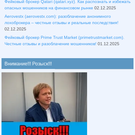
Фейковый брокер Qatari (qatari.xyz). Как распознать и избежать
опасных мошенников на финансовом рынке
02.12.2025
Aerovestx (aerovestx.com): разоблачение анонимного
лохоброкера – честные отзывы и реальные последствия!
02.12.2025
Фейковый брокер Prime Trust Market (primetrustmarket.com).
Честные отзывы и разоблачение мошенников!
01.12.2025
Внимание!!! Розыск!!!