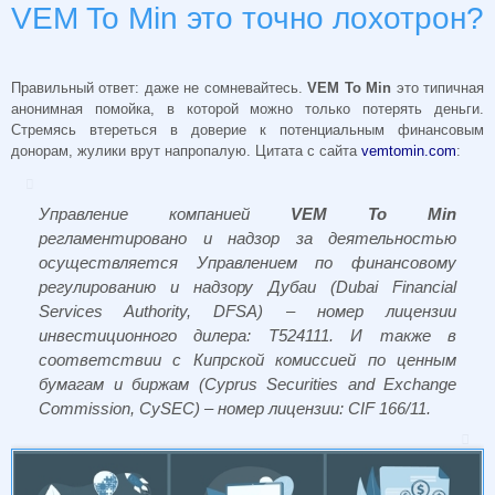
VEM To Min это точно лохотрон?
Правильный ответ: даже не сомневайтесь.
VEM To Min
это типичная
анонимная помойка, в которой можно только потерять деньги.
Стремясь втереться в доверие к потенциальным финансовым
донорам, жулики врут напропалую. Цитата с сайта
vemtomin.com
:
Управление компанией
VEM To Min
регламентировано и надзор за деятельностью
осуществляется Управлением по финансовому
регулированию и надзору Дубаи (Dubai Financial
Services Authority, DFSA) – номер лицензии
инвестиционного дилера: T524111. И также в
соответствии с Кипрской комиссией по ценным
бумагам и биржам (Cyprus Securities and Exchange
Commission, CySEC) – номер лицензии: CIF 166/11.