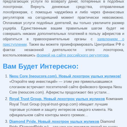
предлагающих услуги по возврату денег, потерянных в подобных
лохотронах. Вернуть денежные средства, отправленные
лохоброкерам, с помощью чарджбека и либо через финансовых
регуляторов на сегодняшний момент практически невозможно.
Оплачивая услуги подобных деятелей, вы только увеличите размер
ущерба. Единственным вашим правильным шагом будет не
совершать никаких дополнительных платежей в пользу аферистов и
обратиться в правоохранительные органы с
заявлением о
преступлении
. Также вы можете проинформировать Центробанк РФ о
фактах незаконной деятельности этого лохоторона,
воспользовавшись
формой на сайте российского регулятора
.
Вам Будет Интересно:
Neou Core (neoucore.com). Новый лохотрон ушлых жуликов!
«Откройте мир инвестиций» — этим уже примелькавшимся
слоганом встречают посетителей сайте фейкового брокера Neou
Core (neoucore.com). Аферисты продолжают без устали...
Royal Trust Group. Новый лохотрон ушлых жуликов
Компания
Royal Trust Group (royal-trust-group.com) обещает лучшие
торговые условия и защиту интересов каждого клиента. На
официальном сайте конторы много громких...
Diamond Pride. Новый лохотрон ушлых жуликов
Diamond
Pride (DiamondPride.ru) – это уже как минимум третий по счету