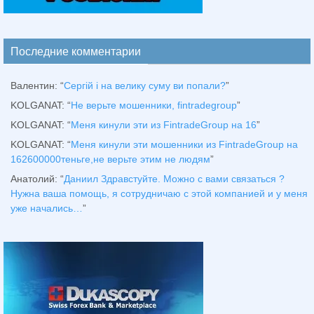
Последние комментарии
Валентин
: “
Сергій і на велику суму ви попали?
”
KOLGANAT
: “
Не верьте мошенники, fintradegroup
”
KOLGANAT
: “
Меня кинули эти из FintradeGroup на 16
”
KOLGANAT
: “
Меня кинули эти мошенники из FintradeGroup на
162600000теньге,не верьте этим не людям
”
Анатолий
: “
Даниил Здравстуйте. Можно с вами связаться ?
Нужна ваша помощь, я сотрудничаю с этой компанией и у меня
уже начались…
”