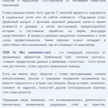
голосом и предлагает CFD-торговлю со «всемирно известной
компанией».
Схема развода может быть другой. С жертвой аферисты знакомятся
в социальных сетях или на сайтах знакомств. «Подсадная утка»
(фейковый аккаунт с фотками красивой девушки) какое-то время
втирается в доверие, а затем рассказывает правдоподобную
историю о постоянном заработке на бирже благодаря
«родственнику». В процессе девушка предлагает познакомить с этим
супер профессионалом. Таким образом, клиент попадает в
заботливые лапы мошенников, где его разводят по максимуму.
VEM To Min
(
vemtomin.com
) – это очередной лохотрон от
прожженных аферистов. Шаблонный сайт, липовые контакты,
«левые» юридические данные и фейковая статистика – этого более
чем достаточно, чтобы сделать правильные выводы.
Если вы имели опыт общения с этими проходимцами, своими
впечатлениями, опытом и номерами телефонов мошенников вы
можете поделиться в отзыве под обзором. Ваша история, возможно,
поможет не наделать глупостей другим потенциальным жертвам
этих скам-проектов.
Обращаем ваше внимание, что активизировалась деятельность
финансовых мошенников, выдающих себя за юристов,