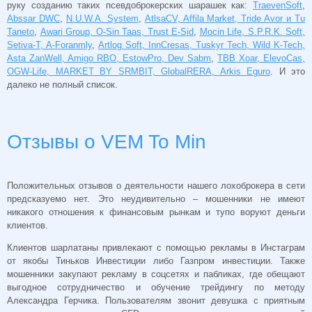
руку созданию таких псевдоброкерских шарашек как:
TraevenSoft
,
Abssar DWC
,
N.U.W.A. System
,
AtlsaCV, Affila Market, Tride Avor и Tu
Taneto
,
Awari Group, O-Sin Taas, Trust E-Sid
,
Mocin Life, S.P.R.K. Soft,
Setiva-T, A-Foranmly
,
Artlog Soft, InnCresas, Tuskyr Tech, Wild K-Tech,
Asta ZanWell, Amigo RBO, EstowPro, Dev Sabm
,
TBB Xoar, ElevoCas,
OGW-Life, MARKET BY SRMBIT, GlobalRERA, Arkis Eguro
. И это
далеко не полный список.
Отзывы о
VEM To Min
Положительных отзывов о деятельности нашего лохоброкера в сети
предсказуемо нет. Это неудивительно – мошенники не имеют
никакого отношения к финансовым рынкам и тупо воруют деньги
клиентов.
Клиентов шарлатаны привлекают с помощью рекламы в Инстаграм
от якобы Тиньков Инвестиции либо Газпром инвестиции. Также
мошенники закупают рекламу в соцсетях и пабликах, где обещают
выгодное сотрудничество и обучение трейдингу по методу
Александра Герчика. Пользователям звонит девушка с приятным