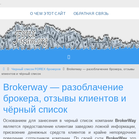
Перейти
.
к
О ЧЕМ ЭТОТ САЙТ
ОБРАТНАЯ СВЯЗЬ
содержимому
Главная
Черный список FOREX брокеров
Brokerway — разоблачение брокера, отзывы
клиентов и чёрный список
Brokerway — разоблачение
брокера, отзывы клиентов и
чёрный список
Основанием для занесения в черный список компании
BrokerWay
является предоставление клиентам заведомо ложной информации,
присвоение денежных средств клиентов и крайне непорядочное
поведение сотрудников компании. По своей сути
BrokerWay
это