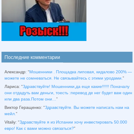
Последние комментарии
Александр
: “
Мошенники . Площадка липовая, кидалово 200% —
можете не сомневаться. Не связывайтесь с этими уродами.
”
Лариса
: “
Здравствуйтe! Мошенники,да еще какие!!!!!! Поначалу
они отдадуть вам деньги, тоесть :перевод де нег будет вам один
или два раза.Потом они…
”
Виктор Геращенко
: “
Здравствуйте. Вы можете написать нам на
мейл.
”
Vitaliy
: “
Здравствуйте я из Испании хочу инвестировать 50.000
евро! Как с вами можно связаться?
”