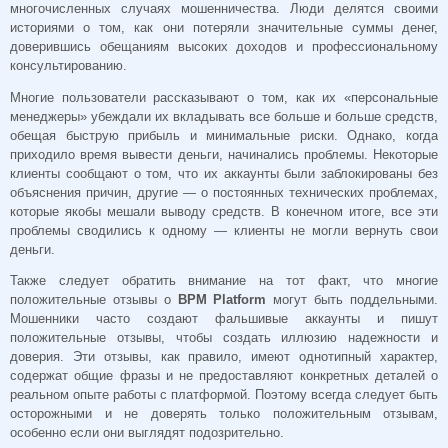
многочисленных случаях мошенничества. Люди делятся своими
историями о том, как они потеряли значительные суммы денег,
доверившись обещаниям высоких доходов и профессиональному
консультированию.
Многие пользователи рассказывают о том, как их «персональные
менеджеры» убеждали их вкладывать все больше и больше средств,
обещая быструю прибыль и минимальные риски. Однако, когда
приходило время вывести деньги, начинались проблемы. Некоторые
клиенты сообщают о том, что их аккаунты были заблокированы без
объяснения причин, другие — о постоянных технических проблемах,
которые якобы мешали выводу средств. В конечном итоге, все эти
проблемы сводились к одному — клиенты не могли вернуть свои
деньги.
Также следует обратить внимание на тот факт, что многие
положительные отзывы о
BPM Platform
могут быть поддельными.
Мошенники часто создают фальшивые аккаунты и пишут
положительные отзывы, чтобы создать иллюзию надежности и
доверия. Эти отзывы, как правило, имеют однотипный характер,
содержат общие фразы и не предоставляют конкретных деталей о
реальном опыте работы с платформой. Поэтому всегда следует быть
осторожными и не доверять только положительным отзывам,
особенно если они выглядят подозрительно.