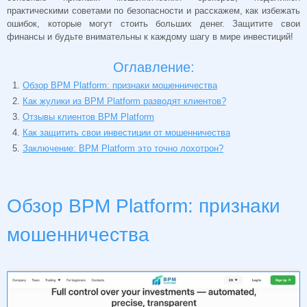
практическими советами по безопасности и расскажем, как избежать
ошибок, которые могут стоить больших денег. Защитите свои
финансы и будьте внимательны к каждому шагу в мире инвестиций!
Оглавление:
Обзор BPM Platform: признаки мошенничества
Как жулики из BPM Platform разводят клиентов?
Отзывы клиентов BPM Platform
Как защитить свои инвестиции от мошенничества
Заключение: BPM Platform это точно лохотрон?
Обзор BPM Platform: признаки
мошенничества