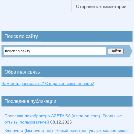
Поиск по сайту
Обратная связь
Вам есть рассказать? Отправьте свою новость!
Последние публикации
Проверка лохоброкера AZETA SA (azeta-sa.com). Реальные
отзывы пользователей
08.12.2025
Kisnovera (kisnovera.net). Новый лохотрон ушлых мошенников