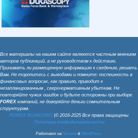
Все материалы на нашем сайте являются частным мнением
авторов публикаций, а не руководством к действию.
Принимать ли размещенную информацию к сведению, решать
Вам. Не торопитесь с выводами и помните: поспешность в
финансовых вопросах, как правило, приводит к
незапланированным , сверхнормативным убыткам. Не
повторяйте чужих ошибок и будьте осторожны при выборе
FOREX
компаний, не доверяйте деньги сомнительным
структурам.
FOREX-SCAM.ОRG
|© 2016-2025 Все права защищены
Политика конфиденциальности
Работает на
Nirvana
&
WordPress.