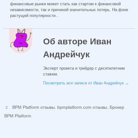
финансовые рынки может стать как стартом к финансовой
независимости, так и причиной значительных потерь. На фоне
растущей популярности...
Об авторе Иван
Андрейчук
Эксперт проекта и трейдер с десятилетним
стажем.
Посмотреть все записи от Иван Андрейчук
→
,
,
BPM Platform отзывы
bpmplatform.com отзывы
Брокер
.
BPM Platform