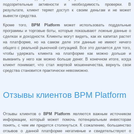
подозрительные активности и необходимость проверки. В
результате, клиент теряет доступ к своим деньгам и не может
вывести средства.
Кроме того,
BPM Platform
может использовать поддельные
программы и торговые боты, которые показывают ложные данные о
сделках и доходности. Клиенты могут видеть, как их капитал растет
на платформе, но на самом деле эти данные не имеют ничего
общего с реальной рыночной ситуацией. Все это делается для того,
чтобы удержать клиента на платформе как можно дольше и
выманить у него как можно больше денег. В конечном итоге, когда
клиент понимает, что стал жертвой мошенничества, вернуть свои
средства становится практически невозможно.
Отзывы клиентов BPM Platform
Отзывы клиентов о
BPM Platform
являются важным источником
информации, который может помочь потенциальным инвесторам
понять, с чем им придется столкнуться. К сожалению, большинство
отзывов о данной платформе негативные и свидетельствуют о