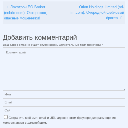
Лохотрон EO Broker
Orion Holdings Limited (ori-
lim.com). Очередной фейковый
(eobrkr.com). Осторожно,
брокер
опасные мошенники!
Добавить комментарий
Ваш адрес email не будет опубликован.
Обязательные поля помечены
*
Сохранить моё имя, email и URL-адрес в этом браузере для размещения
комментариев в дальнейшем.