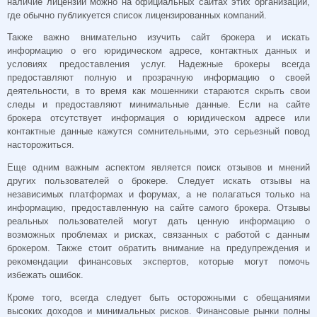
наличие лицензии можно на официальных сайтах этих организаций,
где обычно публикуется список лицензированных компаний.
Также важно внимательно изучить сайт брокера и искать
информацию о его юридическом адресе, контактных данных и
условиях предоставления услуг. Надежные брокеры всегда
предоставляют полную и прозрачную информацию о своей
деятельности, в то время как мошенники стараются скрыть свои
следы и предоставляют минимальные данные. Если на сайте
брокера отсутствует информация о юридическом адресе или
контактные данные кажутся сомнительными, это серьезный повод
насторожиться.
Еще одним важным аспектом является поиск отзывов и мнений
других пользователей о брокере. Следует искать отзывы на
независимых платформах и форумах, а не полагаться только на
информацию, предоставленную на сайте самого брокера. Отзывы
реальных пользователей могут дать ценную информацию о
возможных проблемах и рисках, связанных с работой с данным
брокером. Также стоит обратить внимание на предупреждения и
рекомендации финансовых экспертов, которые могут помочь
избежать ошибок.
Кроме того, всегда следует быть осторожными с обещаниями
высоких доходов и минимальных рисков. Финансовые рынки полны