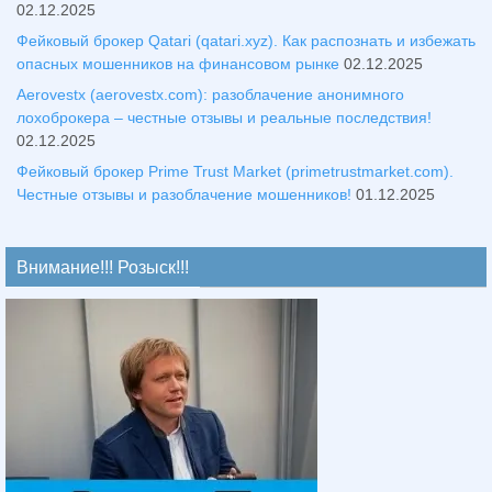
02.12.2025
Фейковый брокер Qatari (qatari.xyz). Как распознать и избежать
опасных мошенников на финансовом рынке
02.12.2025
Aerovestx (aerovestx.com): разоблачение анонимного
лохоброкера – честные отзывы и реальные последствия!
02.12.2025
Фейковый брокер Prime Trust Market (primetrustmarket.com).
Честные отзывы и разоблачение мошенников!
01.12.2025
Внимание!!! Розыск!!!