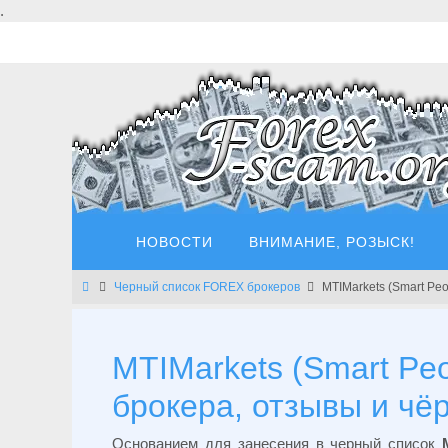
Перейти
.
к
содержимому
Перейти
НОВОСТИ
ВНИМАНИЕ, РОЗЫСК!
к
содержимому
Главная
Черный список FOREX брокеров
MTIMarkets (Smart Pe
MTIMarkets (Smart Pe
брокера, отзывы и чё
Основанием для занесения в черный список