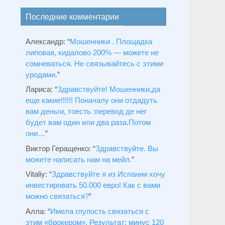
Последние комментарии
Александр
: “
Мошенники . Площадка
липовая, кидалово 200% — можете не
сомневаться. Не связывайтесь с этими
уродами.
”
Лариса
: “
Здравствуйтe! Мошенники,да
еще какие!!!!!! Поначалу они отдадуть
вам деньги, тоесть :перевод де нег
будет вам один или два раза.Потом
они…
”
Виктор Геращенко
: “
Здравствуйте. Вы
можете написать нам на мейл.
”
Vitaliy
: “
Здравствуйте я из Испании хочу
инвестировать 50.000 евро! Как с вами
можно связаться?
”
Алла
: “
Имела глупость связаться с
этим «брокером». Результат: минус 120