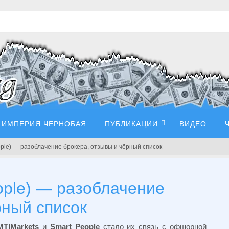
ИМПЕРИЯ ЧЕРНОБАЯ
ПУБЛИКАЦИИ
ВИДЕО
ople) — разоблачение брокера, отзывы и чёрный список
ople) — разоблачение
рный список
MTIMarkets
и
Smart People
стало их связь с офшорной