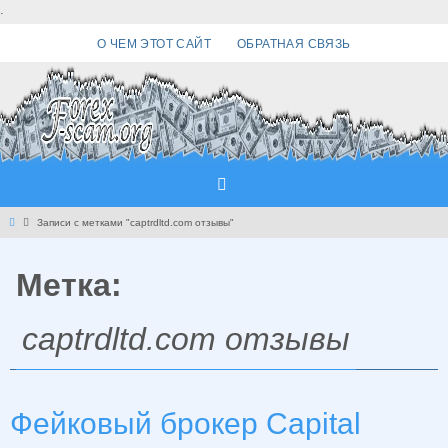
Перейти
.
к
О ЧЕМ ЭТОТ САЙТ
ОБРАТНАЯ СВЯЗЬ
содержимому
Главная
Записи с метками "captrdltd.com отзывы"
Метка:
captrdltd.com отзывы
Фейковый брокер Capital