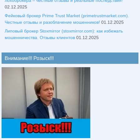
лохоброкера – честные отзывы и реальные последствия!
02.12.2025
Фейковый брокер Prime Trust Market (primetrustmarket.com).
Честные отзывы и разоблачение мошенников!
01.12.2025
Липовый брокер Stoxmirror (stoxmirror.com): как избежать
мошенничества. Отзывы клиентов
01.12.2025
Внимание!!! Розыск!!!