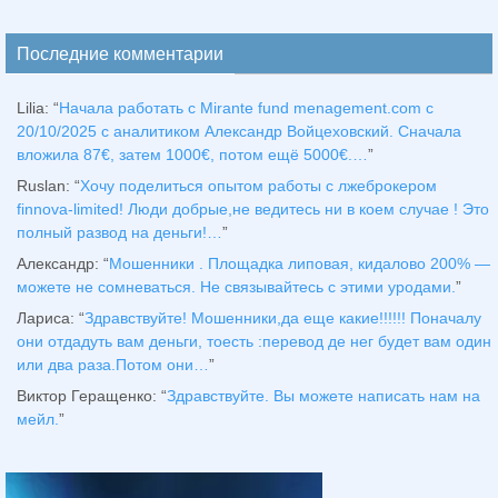
Последние комментарии
Lilia
: “
Начала работать с Mirante fund menagement.com с
20/10/2025 с аналитиком Александр Войцеховский. Сначала
вложила 87€, затем 1000€, потом ещё 5000€.…
”
Ruslan
: “
Хочу поделиться опытом работы с лжеброкером
finnova-limited! Люди добрые,не ведитесь ни в коем случае ! Это
полный развод на деньги!…
”
Александр
: “
Мошенники . Площадка липовая, кидалово 200% —
можете не сомневаться. Не связывайтесь с этими уродами.
”
Лариса
: “
Здравствуйтe! Мошенники,да еще какие!!!!!! Поначалу
они отдадуть вам деньги, тоесть :перевод де нег будет вам один
или два раза.Потом они…
”
Виктор Геращенко
: “
Здравствуйте. Вы можете написать нам на
мейл.
”