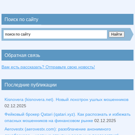
Поиск по сайту
Обратная связь
Вам есть рассказать? Отправьте свою новость!
Последние публикации
Kisnovera (kisnovera.net). Новый лохотрон ушлых мошенников
02.12.2025
Фейковый брокер Qatari (qatari.xyz). Как распознать и избежать
опасных мошенников на финансовом рынке
02.12.2025
Aerovestx (aerovestx.com): разоблачение анонимного