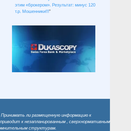
этим «брокером». Результат: минус 120
т.р. Мошенники!!!
”
. Принимать ли размещенную информацию к
 приводит к незапланированным , сверхнормативным
сомнительным структурам.