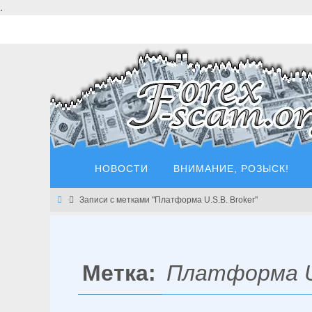
Перейти
.
к
содержимому
Перейти
НОВОСТИ
ВНИМАНИЕ, РОЗЫСК!
к
содержимому
Главная
Записи с метками "Платформа U.S.B. Broker"
Метка:
Платформа U.