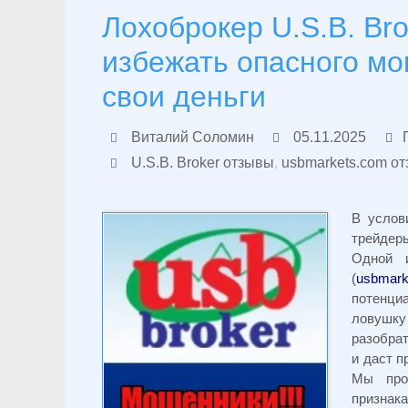
Лохоброкер U.S.B. Bro
избежать опасного мо
свои деньги
Виталий Соломин
05.11.2025
U.S.B. Broker отзывы
,
usbmarkets.com о
В услов
трейдер
Одной 
(
usbmark
потенци
ловушку
разобра
и даст п
Мы про
признак