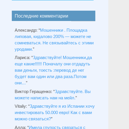
Последние комментарии
Александр
: “
Мошенники . Площадка
липовая, кидалово 200% — можете не
сомневаться. Не связывайтесь с этими
уродами.
”
Лариса
: “
Здравствуйтe! Мошенники,да
еще какие!!!!!! Поначалу они отдадуть
вам деньги, тоесть :перевод де нег
будет вам один или два раза.Потом
они…
”
Виктор Геращенко
: “
Здравствуйте. Вы
можете написать нам на мейл.
”
Vitaliy
: “
Здравствуйте я из Испании хочу
инвестировать 50.000 евро! Как с вами
можно связаться?
”
Алла
: “
Имела глупость связаться с