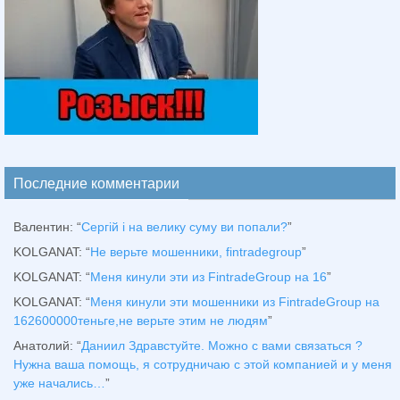
Последние комментарии
Валентин
: “
Сергій і на велику суму ви попали?
”
KOLGANAT
: “
Не верьте мошенники, fintradegroup
”
KOLGANAT
: “
Меня кинули эти из FintradeGroup на 16
”
KOLGANAT
: “
Меня кинули эти мошенники из FintradeGroup на
162600000теньге,не верьте этим не людям
”
Анатолий
: “
Даниил Здравстуйте. Можно с вами связаться ?
Нужна ваша помощь, я сотрудничаю с этой компанией и у меня
уже начались…
”