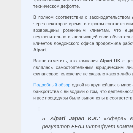
техническом дефолте.
В полном соответствии с законодательством
через некоторое время, в строгом соответстви
возвращены розничным клиентам, что ещ
неукоснительно выполняющей свои обязательс
клиентов лондонского офиса продолжила рабо
Alpari
.
Важно отметить, что компания
Alpаri UK
с це
являлась самостоятельным юридическим ли
финансовое положение не оказало какого-либо 
Подробный обзор
одной из крупнейших в мире
банкротства с выводами о том, что деятельно
и все процедуры были выполнены в соответстви
5.
Alpari Japan K.K.
: «Афера» в
регулятор
FFAJ
штрафует компанию