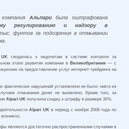
а компания
Альпари
была оштрафована
ому регулированию и надзору в
тыс. фунтов за подозрение в отмывании
ма.
i UK
сводилась к недочетам в системе контроля за
льном этапе развития компании в
Великобритании
— с
лицензию на предоставление услуг интернет-трейдинга на
х фактических нарушений установлено не было: никто из
случаев отмывания денег не выявлено. Кроме того, за
ния
Alpari UK
получила скидку к штрафу в размере 30%.
 деятельности
Alpari UK
в период с ноября 2008 года по
 возникло.
афы являются достаточно распространенными случаями в