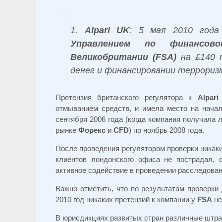
1.
Alpari UK
: 5 мая 2010 год
Управлением по финансов
Великобритании (
FSA)
на £140 
денег и финансировании террориз
Претензия британского регулятора к
Alpar
отмыванием средств, и имела место на нача
сентября 2006 года (когда компания получила 
рынке
Форекс
и
CFD
) по ноябрь 2008 года.
После проведения регулятором проверки никаки
клиентов лондонского офиса не пострадал, 
активное содействие в проведении расследова
Важно отметить, что по результатам проверки
2010 год никаких претензий к компании у
FSA
не
В юрисдикциях развитых стран различные штр