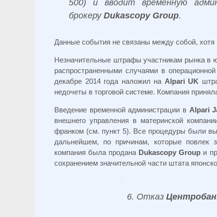
500) и вводит временную адми
брокеру
Dukascopy Group
.
Данные события не связаны между собой, хотя 
Незначительные штрафы участникам рынка в ю
распространенными случаями в операционной 
декабре 2014 года наложил на
Alpari UK
штра
недочеты в торговой системе. Компания принял
Введение временной администрации в
Alpari 
внешнего управления в материнской компан
франком (см. пункт 5). Все процедуры были вы
дальнейшем, по причинам, которые повлек з
компания была продана
Dukascopy Group
и пр
сохранением значительной части штата японско
6. Отказ
Центробан