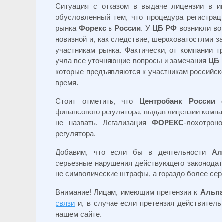
Ситуация с отказом в выдаче лицензии в ию
обусловленный тем, что процедура регистра
рынка
Форекс
в
России
. У
ЦБ РФ
возникли воп
новизной и, как следствие, шероховатостями з
участникам рынка. Фактически, от компании 
учла все уточняющие вопросы и замечания
ЦБ
которые предъявляются к участникам российско
время.
Стоит отметить, что
Центробанк России
ф
финансового регулятора, выдав лицензии комп
не назвать. Легализация
ФОРЕКС
-лохотрон
регулятора.
Добавим, что если бы в деятельности
Ал
серьезные нарушения действующего законодат
не символические штрафы, а гораздо более сер
Внимание! Лицам, имеющим претензии к
Альп
связи
и, в случае если претензия действитель
нашем сайте.