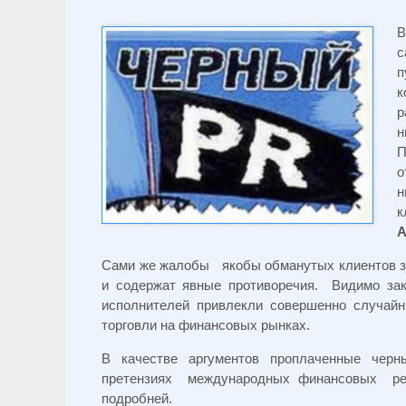
В
с
п
к
р
н
П
о
н
к
А
Сами же жалобы якобы обманутых клиентов з
и содержат явные противоречия. Видимо зак
исполнителей привлекли совершенно случай
торговли на финансовых рынках.
В качестве аргументов проплаченные черн
претензиях международных финансовых ре
подробней.