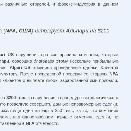
ий различных отраслей, и форекс-индустрия в данном
 (
NFA, США
) штрафует
Альпари
на $200
ari US
нарушили торговые правила компании, которые
пари
, совершив благодаря этому несколько прибыльных
ния,
Alpari US
отменила проведенные сделки. Клиенты
гулятору. После проведенной проверки со стороны
NFA
ия клиентов о выплате якобы заработанной ими прибыли,
 на
$200 тыс
. за нарушения в процедуре технологического
 что позволило совершить данные неправомерные сделки.
ложил еще один штраф в $50 тыс., за то, что компания
еме, и в одностороннем порядке отменила сделки, не
ставленной в
NFA
отчетности.