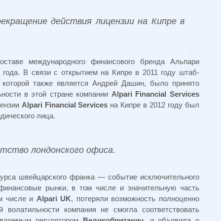
рекращение действия лицензии на Кипре в
ставе международного финансового бренда Альпари
года. В связи с открытием на Кипре в 2011 году штаб-
 которой также является Андрей Дашин, было принято
ьности в этой стране компании
Alpari Financial Services
цензии
Alpari Financial Services
на Кипре в 2012 году был
дического лица.
отство лондонского офиса.
 курса швейцарского франка — событие исключительного
финансовые рынки, в том числе и значительную часть
ом числе и
Alpari UK
, потеряли возможность полноценно
й волатильности компания не смогла соответствовать
ъявляемым регулятором
Великобритани
и, и объявила о