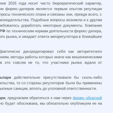
не 2016 года носит чисто бюрократический характер,
ции форекс-дилеров является первым опытом регуляции
росы технического плана и связаны они, прежде всего, с
аконодательства. Подобные вопросы возникли и к другим
требовалось доработать некоторые документы. Компания
 РФ
по техническим нормам деятельности форекс-дилера,
го рынка, и ожидает ответа мегарегулятора в ближайшее
актически дискредитировал себя как авторитетного
аниям, методы работы которых иначе как мошенническими
ов это совсем не то, что участники рынка ждали от
ьпари
действительно присутствовали бы сколь-либо
ельства, то со стороны регуляторов были бы применены
ьезные санкции, вплоть до уголовной ответственности.
ари
, предлагаем обратиться к нам через
форму обратной
но будет обоснована, мы обязательно опубликуем ее на