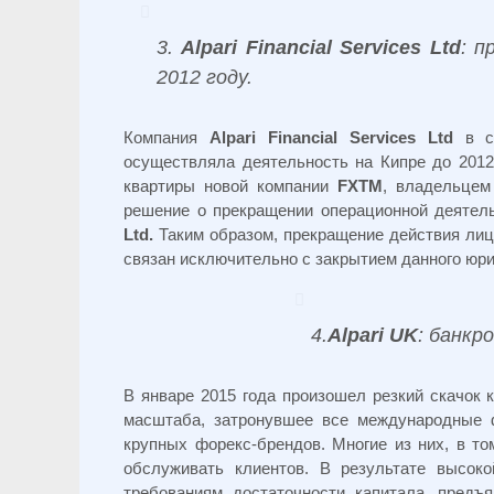
3.
Alpari Financial Services Ltd
: п
2012 году.
Компания
Alpari Financial Services Ltd
в со
осуществляла деятельность на Кипре до 2012 
квартиры новой компании
FXTM
, владельцем
решение о прекращении операционной деятел
Ltd.
Таким образом, прекращение действия ли
связан исключительно с закрытием данного юри
4.
Alpari UK
: банкр
В январе 2015 года произошел резкий скачок
масштаба, затронувшее все международные 
крупных форекс-брендов. Многие из них, в т
обслуживать клиентов. В результате высоко
требованиям достаточности капитала, пред