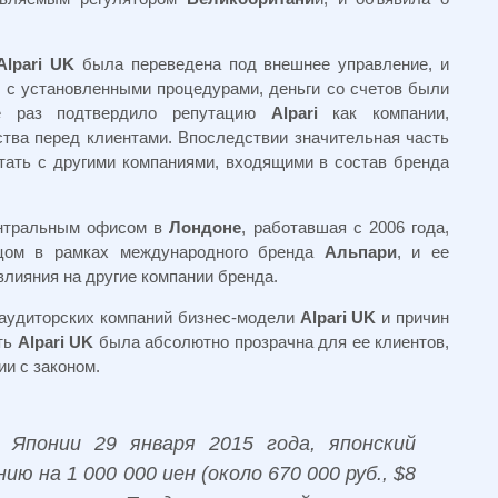
Alpari UK
была переведена под внешнее управление, и
и с установленными процедурами, деньги со счетов были
е раз подтвердило репутацию
Alpari
как компании,
тва перед клиентами. Впоследствии значительная часть
тать с другими компаниями, входящими в состав бренда
нтральным офисом в
Лондоне
, работавшая с 2006 года,
цом в рамках международного бренда
Альпари
, и ее
влияния на другие компании бренда.
 аудиторских компаний бизнес-модели
Alpari UK
и причин
сть
Alpari UK
была абсолютно прозрачна для ее клиентов,
и с законом.
 Японии 29 января 2015 года, японский
 на 1 000 000 иен (около 670 000 руб., $8