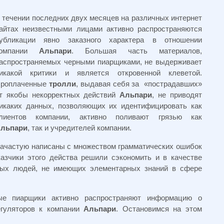
 течении последних двух месяцев на различных интернет
айтах неизвестными лицами активно распространяются
убликации явно заказного характера в отношении
омпании
Альпари
. Большая часть материалов,
аспространяемых черными пиарщиками, не выдерживает
икакой критики и является откровенной клеветой.
роплаченные
тролли
, выдавая себя за «пострадавших»
т якобы некорректных действий
Альпари
, не приводят
икаких данных, позволяющих их идентифицировать как
лиентов компании, активно поливают грязью как
льпари
, так и учредителей компании.
ачастую написаны с множеством грамматических ошибок
азчики этого действа решили сэкономить и в качестве
ных людей, не имеющих элементарных знаний в сфере
ые пиарщики активно распространяют информацию о
гуляторов к компании
Альпари
. Остановимся на этом