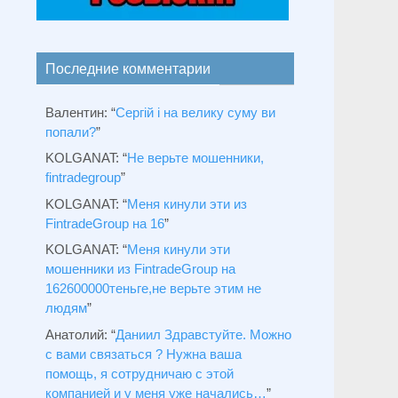
Последние комментарии
Валентин
: “
Сергій і на велику суму ви
попали?
”
KOLGANAT
: “
Не верьте мошенники,
fintradegroup
”
KOLGANAT
: “
Меня кинули эти из
FintradeGroup на 16
”
KOLGANAT
: “
Меня кинули эти
мошенники из FintradeGroup на
162600000теньге,не верьте этим не
людям
”
Анатолий
: “
Даниил Здравстуйте. Можно
с вами связаться ? Нужна ваша
помощь, я сотрудничаю с этой
компанией и у меня уже начались…
”