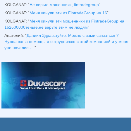
KOLGANAT
: “
Не верьте мошенники, fintradegroup
”
KOLGANAT
: “
Меня кинули эти из FintradeGroup на 16
”
KOLGANAT
: “
Меня кинули эти мошенники из FintradeGroup на
162600000теньге,не верьте этим не людям
”
Анатолий
: “
Даниил Здравстуйте. Можно с вами связаться ?
Нужна ваша помощь, я сотрудничаю с этой компанией и у меня
уже начались…
”