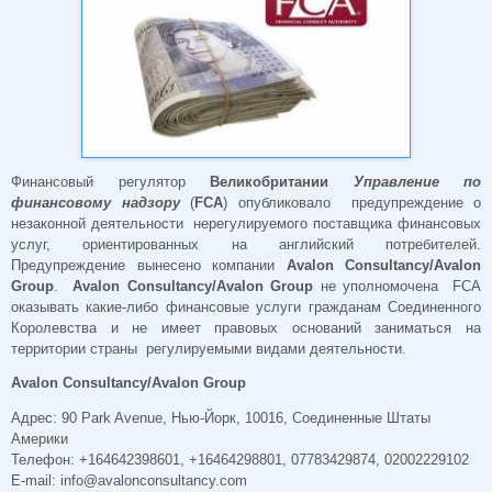
Финансовый регулятор
Великобритании
Управление по
финансовому надзору
(
FCA
) опубликовало предупреждение о
незаконной деятельности нерегулируемого поставщика финансовых
услуг, ориентированных на английский потребителей.
Предупреждение вынесено компании
Avalon Consultancy/Avalon
Group
.
Avalon Consultancy/Avalon Group
не уполномочена FCA
оказывать какие-либо финансовые услуги гражданам Соединенного
Королевства и не имеет правовых оснований заниматься на
территории страны регулируемыми видами деятельности.
Avalon Consultancy/Avalon Group
Адрес: 90 Park Avenue, Нью-Йорк, 10016, Соединенные Штаты
Америки
Телефон: +164642398601, +16464298801, 07783429874, 02002229102
E-mail:
info@avalonconsultancy.com