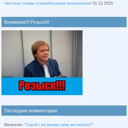
Честные отзывы и разоблачение мошенников!
01.12.2025
Внимание!!! Розыск!!!
Последние комментарии
Валентин
: “
Сергій і на велику суму ви попали?
”