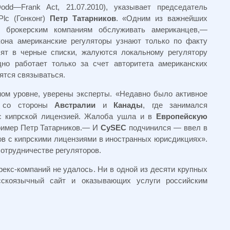
dd—Frank Act, 21.07.2010), указывает председатель
lc (Гонконг)
Петр Татарников
. «Одним из важнейших
 брокерским компаниям обслуживать американцев,—
она американские регуляторы узнают только по факту
сят в черные списки, жалуются локальному регулятору
дно работает только за счет авторитета американских
ятся связываться.
ом уровне, уверены эксперты. «Недавно было активное
со стороны
Австралии
и
Канады
, где занимался
с кипрской лицензией. Жалоба ушла и в
Европейскую
ример Петр Татарников.— И
CySEC
подчинился — ввел в
ов с кипрскими лицензиями в иностранных юрисдикциях».
сотрудничестве регуляторов.
кс-компаний не удалось. Ни в одной из десяти крупных
сскоязычный сайт и оказывающих услуги российским