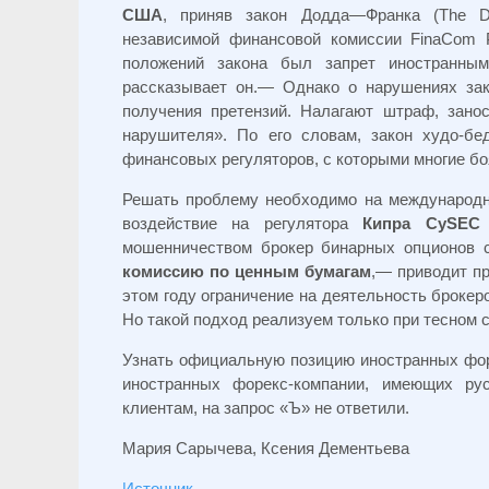
США
, приняв закон Додда—Франка (The Do
независимой финансовой комиссии FinaCom P
положений закона был запрет иностранным
рассказывает он.— Однако о нарушениях зак
получения претензий. Налагают штраф, зано
нарушителя». По его словам, закон худо-бе
финансовых регуляторов, с которыми многие бо
Решать проблему необходимо на международн
воздействие на регулятора
Кипра
CySEC
мошенничеством брокер бинарных опционов 
комиссию по ценным бумагам
,— приводит п
этом году ограничение на деятельность брокер
Но такой подход реализуем только при тесном 
Узнать официальную позицию иностранных форе
иностранных форекс-компании, имеющих ру
клиентам, на запрос «Ъ» не ответили.
Мария Сарычева, Ксения Дементьева
Источник