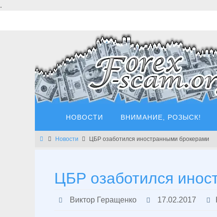
Перейти
.
к
содержимому
Перейти
НОВОСТИ
ВНИМАНИЕ, РОЗЫСК!
к
содержимому
Главная
Новости
ЦБР озаботился иностранными брокерами
ЦБР озаботился инос
Виктор Геращенко
17.02.2017