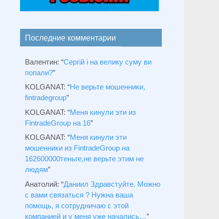
Последние комментарии
Валентин
: “
Сергій і на велику суму ви
попали?
”
KOLGANAT
: “
Не верьте мошенники,
fintradegroup
”
KOLGANAT
: “
Меня кинули эти из
FintradeGroup на 16
”
KOLGANAT
: “
Меня кинули эти
мошенники из FintradeGroup на
162600000теньге,не верьте этим не
людям
”
Анатолий
: “
Даниил Здравстуйте. Можно
с вами связаться ? Нужна ваша
помощь, я сотрудничаю с этой
компанией и у меня уже начались…
”