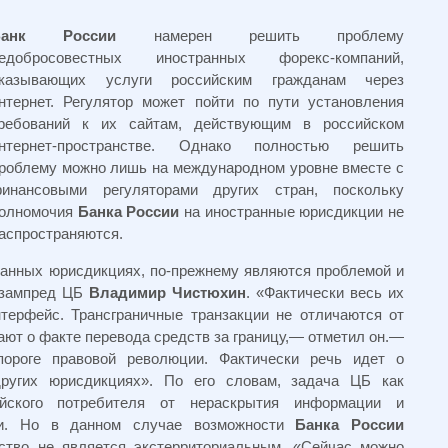
Банк России
намерен решить проблему
едобросовестных иностранных форекс-компаний,
казывающих услуги российским гражданам через
нтернет. Регулятор может пойти по пути установления
ребований к их сайтам, действующим в российском
нтернет-пространстве. Однако полностью решить
роблему можно лишь на международном уровне вместе с
инансовыми регуляторами других стран, поскольку
олномочия
Банка России
на иностранные юрисдикции не
аспространяются.
ранных юрисдикциях, по-прежнему являются проблемой и
а зампред ЦБ
Владимир Чистюхин
. «Фактически весь их
нтерфейс. Трансграничные транзакции не отличаются от
ают о факте перевода средств за границу,— отметил он.—
роге правовой революции. Фактически речь идет о
других юрисдикциях». По его словам, задача ЦБ как
йского потребителя от нераскрытия информации и
нии. Но в данном случае возможности
Банка России
ьство не является экстерриториальным. «Сейчас можно