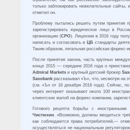
только заблокировать нежелательные сайты, и
отметил он.
Проблему пытались решить путем принятия п
зарегистрировать юридическое лицо в Росси
организацию (
СРО
). Лицензии в 2016 году по
написать и согласовать в
ЦБ
стандарты деятел
Таким образом, легальная российская форекс-и
После принятия закона, часть крупных между
конце 2015 — середине 2016 года о приостан
Admiral Markets
и крупный датский брокер
Sax
Saxobank
рассказывал «Ъ», что, несмотря на э
(см. «Ъ» от 16 декабря 2016 года). Сейчас, п
через интернет оказывают около 100 иностра
клиентских жалоб на форекс-компании, зареги
Готового рецепта борьбы с иностранными 
Чистюхин
. «Возможно, должны вводиться треб
как соблюдаются права потребителей,— отмет
осуществляться не национальным регулятором