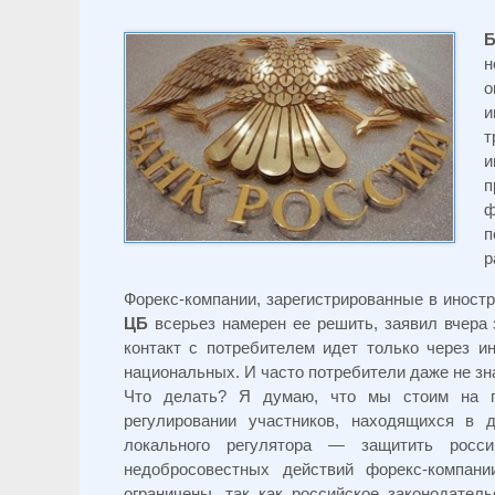
н
о
и
т
и
п
ф
п
р
Форекс-компании, зарегистрированные в иност
ЦБ
всерьез намерен ее решить, заявил вчер
контакт с потребителем идет только через и
национальных. И часто потребители даже не зн
Что делать? Я думаю, что мы стоим на по
регулировании участников, находящихся в 
локального регулятора — защитить росси
недобросовестных действий форекс-компа
ограничены, так как российское законодател