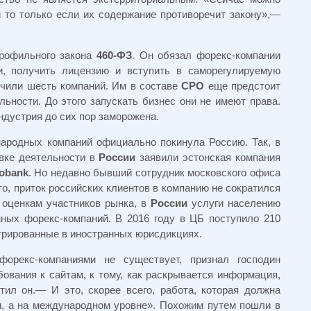
 то только если их содержание противоречит закону»,—
рофильного закона
460-ФЗ
. Он обязал форекс-компании
и, получить лицензию и вступить в саморегулируемую
лучили шесть компаний. Им в составе
СРО
еще предстоит
ьности. До этого запускать бизнес они не имеют права.
ндустрия до сих пор заморожена.
народных компаний официально покинула Россию. Так, в
овке деятельности в
России
заявили эстонская компания
obank
. Но недавно бывший сотрудник московского офиса
то, приток российских клиентов в компанию не сократился
о оценкам участников рынка, в
России
услуги населению
нных форекс-компаний. В 2016 году в ЦБ поступило 210
стрированные в иностранных юрисдикциях.
форекс-компаниями не существует, признал господин
ования к сайтам, к тому, как раскрывается информация,
ил он.— И это, скорее всего, работа, которая должна
, а на международном уровне». Похожим путем пошли в