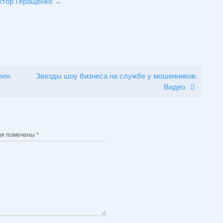
иктор Геращенко
→
лен
Звезды шоу бизнеса на службе у мошенников.
Видео
ля помечены
*