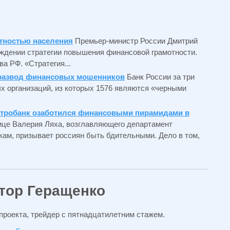
тностью населения
Премьер-министр России Дмитрий
ждении стратегии повышения финансовой грамотности.
а РФ. «Стратегия...
 развод финансовых мошенников
Банк России за три
ых организаций, из которых 1576 являются «черными
Центробанк озаботился финансовыми пирамидами в
ице Валерия Ляха, возглавляющего департамент
ам, призывает россиян быть бдительными. Дело в том,
тор Геращенко
проекта, трейдер с пятнадцатилетним стажем.