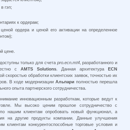
в гэп;
нтариях к ордерам;
 ценой ордера и ценой его активации на определенное
нтом);
й цене.
 доступны только для счета
pro.ecn.mt4
, разработанного и
естно с
AMTS Solutions
. Данная архитектура
ECN
й скоростью обработки клиентских заявок, точностью их
ров. В ходе модернизации
Альпари
полностью перешла
ьного опыта партнерского сотрудничества.
нимание инновационным разработкам, которые ведут к
говле. Мы высоко ценим прошлое сотрудничество с
ило нашим клиентам опробовать новый функционал, а
я на другие продукты компании. Данные улучшения
м клиентам конкурентоспособные торговые условия и