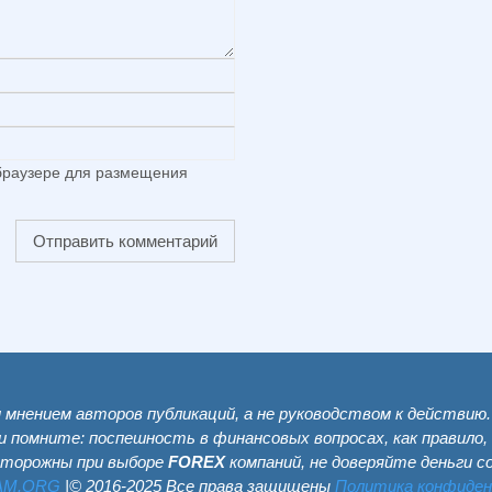
 браузере для размещения
мнением авторов публикаций, а не руководством к действию
и помните: поспешность в финансовых вопросах, как правило,
сторожны при выборе
FOREX
компаний, не доверяйте деньги 
AM.ОRG
|© 2016-2025 Все права защищены
Политика конфиде