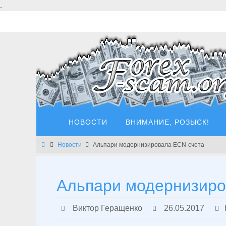
Перейти
.
к
содержимому
Перейти
НОВОСТИ
ВНИМАНИЕ, РОЗЫСК!
к
содержимому
Главная
Новости
Альпари модернизировала ECN-счета
Альпари модернизиро
Виктор Геращенко
26.05.2017