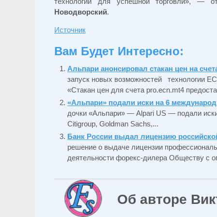
технологии для успешной торговли», — о
Новодворский
.
Источник
Вам Будет Интересно:
Альпари анонсировал стакан цен на сче
запуск новых возможностей технологии EC
«Стакан цен для счета pro.ecn.mt4 предостав
«Альпари» подали иски на 6 междунаро
дочки «Альпари» — Alpari US — подали иск
Citigroup, Goldman Sachs,...
Банк России выдал лицензию российско
решение о выдаче лицензии профессиональ
деятельности форекс-дилера Обществу с ог
Об авторе Вик