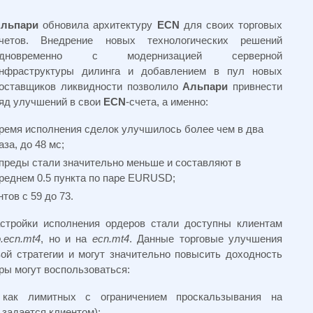
льпари
обновила архитектуру
ECN
для своих торговых
четов. Внедрение новых технологических решений
одновременно с модернизацией серверной
нфраструктуры дилинга и добавлением в пул новых
оставщиков ликвидности позволило
Альпари
привнести
яд улучшений в свои
ECN
-счета, а именно:
ремя исполнения сделок улучшилось более чем в два
аза, до 48 мс;
преды стали значительно меньше и составляют в
реднем 0.5 пункта по паре EURUSD;
тов с 59 до 73.
астройки исполнения ордеров стали доступны клиентам
o.ecn.mt4
, но и на
ecn.mt4
. Данные торговые улучшения
ой стратегии и могут значительно повысить доходность
ры могут воспользоваться:
 как лимитных с ограничением проскальзывания на
 задается клиентом);