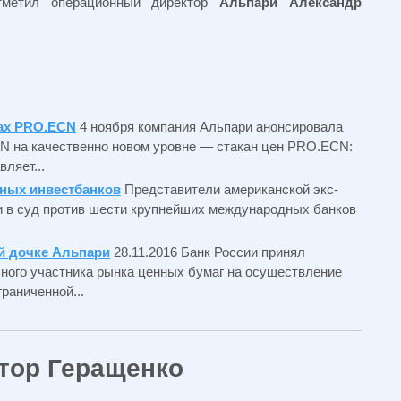
тметил операционный директор
Альпари
Александр
тах PRO.ECN
4 ноября компания Альпари анонсировала
N на качественно новом уровне — стакан цен PRO.ECN:
ляет...
дных инвестбанков
Представители американской экс-
и в суд против шести крупнейших международных банков
й дочке Альпари
28.11.2016 Банк России принял
ного участника рынка ценных бумаг на осуществление
раниченной...
тор Геращенко