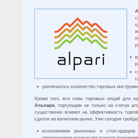
А
с
и
п
р
в
р
с
с
увеличилось количество торговых инструмен
Кроме того, все семь торговых опций для н
Альпари
, торгующим не только на счетах
pr
существенно влияют на эффективность торгов
сделок на валютном рынке. Уже сегодня трейде
исполнением рыночных и стоп-ордеров
определенное количество пунктов (значение