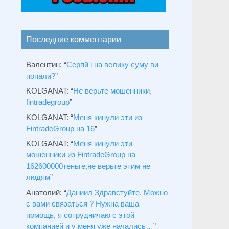
Последние комментарии
Валентин
: “
Сергій і на велику суму ви
попали?
”
KOLGANAT
: “
Не верьте мошенники,
fintradegroup
”
KOLGANAT
: “
Меня кинули эти из
FintradeGroup на 16
”
KOLGANAT
: “
Меня кинули эти
мошенники из FintradeGroup на
162600000теньге,не верьте этим не
людям
”
Анатолий
: “
Даниил Здравстуйте. Можно
с вами связаться ? Нужна ваша
помощь, я сотрудничаю с этой
компанией и у меня уже начались…
”