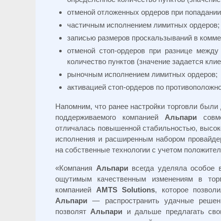
отменой отложенных ордеров при попадании 
частичным исполнением лимитных ордеров;
записью размеров проскальзываний в комме
отменой стоп-ордеров при разнице между
количество пунктов (значение задается клие
рыночным исполнением лимитных ордеров;
активацией стоп-ордеров по противоположно
Напомним, что ранее настройки торговли были
поддерживаемого компанией
Альпари
совм
отличалась повышенной стабильностью, высоко
исполнения и расширенным набором провайде
на собственные технологии с учетом положител
«Компания
Альпари
всегда уделяла особое в
ощутимым качественным изменениям в тор
компанией
AMTS Solutions
, которое позвол
Альпари
— распространить удачные решени
позволят
Альпари
и дальше предлагать свои