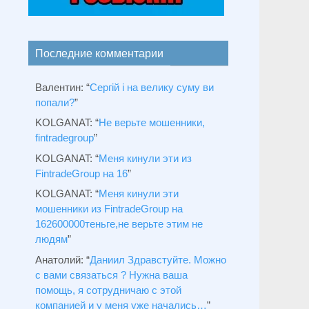
Последние комментарии
Валентин
: “
Сергій і на велику суму ви
попали?
”
KOLGANAT
: “
Не верьте мошенники,
fintradegroup
”
KOLGANAT
: “
Меня кинули эти из
FintradeGroup на 16
”
KOLGANAT
: “
Меня кинули эти
мошенники из FintradeGroup на
162600000теньге,не верьте этим не
людям
”
Анатолий
: “
Даниил Здравстуйте. Можно
с вами связаться ? Нужна ваша
помощь, я сотрудничаю с этой
компанией и у меня уже начались…
”