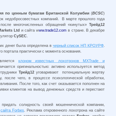
ия по ценным бумагам Британской Колумбии
(
BCSC
)
ок недобросовестных компаний. В марте прошлого года
 после многочисленных обращений «кинутых»
Трейд12
Markets Ltd
и сайта w
ww.trade12.com
в стране. В декабре
гулятор
CySEC
.
ких денег была определена в
черный список НП КРОУРФ
.
о портала практически с момента основания.
ляется
клоном известных лохотронов MXTrade и
ичается оригинальностью: активно используется метод
отрудники
Трейд12
уговаривают потенциальную жертву
, после чего, в процессе психологической обработки,
ливания. После того, как счет оказывается пополнен на
аявки клиентов на вывод денежных средств и перестают
 придать солидность своей мошеннической компании,
и
сайта Forbes
. Реклама откровенного лохотрона на сайте
останется на совести рекламного отдела
Forbes
, крайне