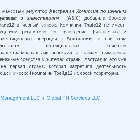
инансовый регулятор
Австралии
Комиссия по ценным
умагам и инвестициям
(
ASIC
) добавила брокера
rade12
в черный список. Компания
Trade12
не имеет
ицензии регулятора на проведение финансовых и
нвестиционных операций в
Австралии
, но при этом
«достает» потенциальных клиентов
есанкционированными звонками и спамом, выманивая
енежные средства у жителей страны. Австралия это уже
е первая страна, которая запретила деятельность
ошеннической компании
Трейд12
на своей территории.
Management LLC и Global FN Services LLC