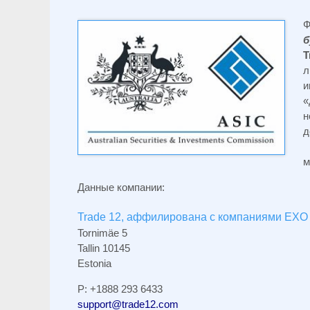
Ф
б
T
л
и
н
д
н
м
Данные компании:
Trade 12, аффилирована с компаниями EXO 
Tornimäe 5
Tallin 10145
Estonia
P: +1888 293 6433
support@trade12.com