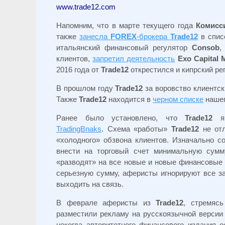
www.trade12.com
Напомним, что в марте текущего года
Комисс
также
занесла
FOREX
-брокера
Trade12
в спис
итальянский финансовый регулятор
Consob
,
клиентов,
запретил деятельность
Exo Capital 
2016 года от
Trade12
открестился и кипрский ре
В прошлом году
Trade12
за воровство клиентс
Также
Trade12
находится в
черном списке
нашег
Ранее было установлено, что
Trade12
яв
TradingBnaks
. Схема «работы»
Trade12
не отл
«холодного» обзвона клиентов. Изначально с
внести на торговый счет минимальную сумму
«разводят» на все новые и новые финансовые в
серьезную сумму, аферисты игнорируют все з
выходить на связь.
В феврале аферисты из
Trade12
, стремясь
разместили рекламу на русскоязычной верси
некогда авторитетного финансового издания 