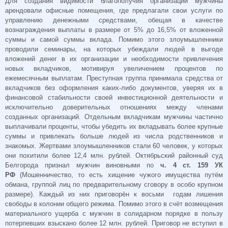
Для создания видимости благополучия организации мужчины
арендовали офисные помещения, где предлагали свои услуги по
управлению денежными средствами, обещая в качестве
вознаграждения выплаты в размере от 5% до 16,5% от вложенной
суммы и самой суммы вклада. Помимо этого злоумышленники
проводили семинары, на которых убеждали людей в выгоде
вложений денег в их организации и необходимости привлечения
новых вкладчиков, мотивируя увеличением процентов по
ежемесячным выплатам. Преступная группа принимала средства от
вкладчиков без оформления каких-либо документов, уверяя их в
финансовой стабильности своей инвестиционной деятельности и
исключительно доверительных отношениях между членами
созданных организаций. Отдельным вкладчикам мужчины частично
выплачивали проценты, чтобы убедить их вкладывать более крупные
суммы и привлекать больше людей из числа родственников и
знакомых. Жертвами злоумышленников стали 60 человек, у которых
они похитили более 12,4 млн. рублей. Октябрьский районный суд
Белгорода признал мужчин виновными по
ч. 4 ст. 159 УК
РФ
(Мошенничество, то есть хищение чужого имущества путём
обмана, группой лиц по предварительному сговору в особо крупном
размере). Каждый из них приговорён к восьми годам лишения
свободы в колонии общего режима. Помимо этого в счёт возмещения
материального ущерба с мужчин в солидарном порядке в пользу
потерпевших взыскано более 12 млн. рублей. Приговор не вступил в