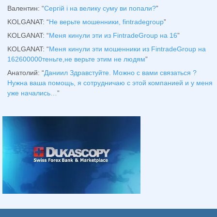
Валентин
: “
Сергій і на велику суму ви попали?
”
KOLGANAT
: “
Не верьте мошенники, fintradegroup
”
KOLGANAT
: “
Меня кинули эти из FintradeGroup на 16
”
KOLGANAT
: “
Меня кинули эти мошенники из FintradeGroup на
162600000теньге,не верьте этим не людям
”
Анатолий
: “
Даниил Здравстуйте. Можно с вами связаться ?
Нужна ваша помощь, я сотрудничаю с этой компанией и у меня
уже начались…
”