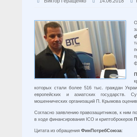
Виктор Геращенко
14.06.2018
О
з
ф
т
п
п
ф
к
которых стали более 516 тыс. граждан Украи
европейских и азиатских государств. С
мошеннических организаций П. Крымова оценив
Согласно заявлению правозащитников, к ним п
в ходе финансирования ICO и криптоброкеров
П
Цитата из обращения
ФинПотребСоюза
: