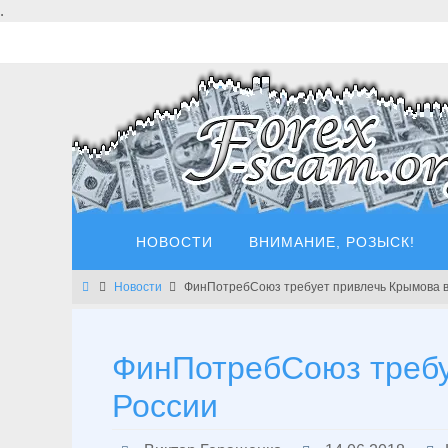
Перейти
.
к
содержимому
Перейти
НОВОСТИ
ВНИМАНИЕ, РОЗЫСК!
к
содержимому
Главная
Новости
ФинПотребСоюз требует привлечь Крымова в
ФинПотребСоюз требу
России