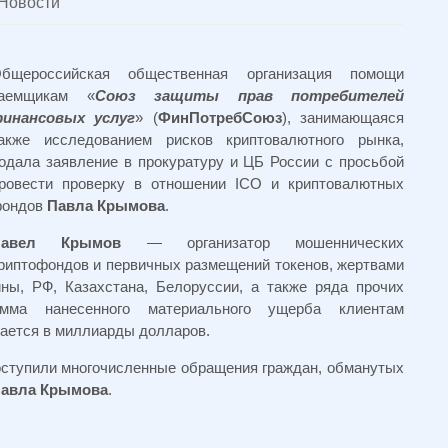
Новости
бщероссийская общественная организация помощи
аемщикам «
Союз защиты прав потребителей
инансовых услуг
» (
ФинПотребСоюз
), занимающаяся
акже исследованием рисков криптовалютного рынка,
одала заявление в прокуратуру и ЦБ России с просьбой
ровести проверку в отношении ICO и криптовалютных
ондов
Павла Крымова
.
Павел Крымов
— организатор мошеннических
риптофондов и первичных размещений токенов, жертвами
ны, РФ, Казахстана, Белоруссии, а также ряда прочих
умма нанесенного материального ущерба клиентам
ается в миллиарды долларов.
оступили многочисленные обращения граждан, обманутых
авла Крымова
.