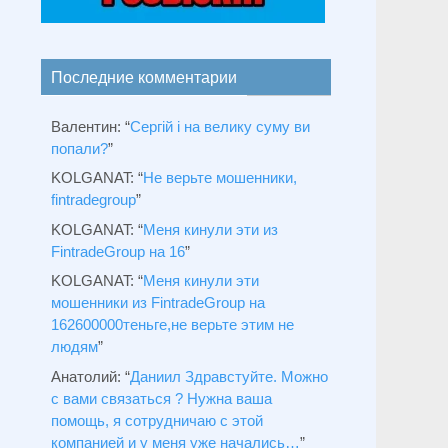
Последние комментарии
Валентин
: “
Сергій і на велику суму ви
попали?
”
KOLGANAT
: “
Не верьте мошенники,
fintradegroup
”
KOLGANAT
: “
Меня кинули эти из
FintradeGroup на 16
”
KOLGANAT
: “
Меня кинули эти
мошенники из FintradeGroup на
162600000теньге,не верьте этим не
людям
”
Анатолий
: “
Даниил Здравстуйте. Можно
с вами связаться ? Нужна ваша
помощь, я сотрудничаю с этой
компанией и у меня уже начались…
”