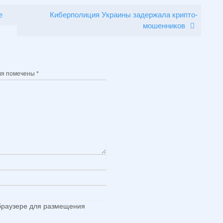
е
Киберполиция Украины задержала крипто-
мошенников
ля помечены
*
 браузере для размещения