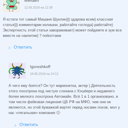
Михаил
12.06.2019 на 12:38
Я кстати тот самый Мишаня Шуклин))) здарова всем) классная
статья))) комментарии излишни, работайте господа) работайте)
Экспертность этой статьи завораживает) может пойдемте в зум все
вместе на чаепитие) ? поболтаем
Ответить
Igoreshkoff
18.06.2019 на 14:13
А чего ему боятся? Он тут марионетка, актер ) Деятельность
этого лохотрона под чистую слизана с Кэшбери и недавнего
более мелкого лохотрона Автомайн. Всё 1 в 1 организовано, в
том числе фейковая лицензия ЦБ РФ на МФО, чем они не
являются, но этой бумажкой вертят перед носами лохов, мол у
нас «лягальная» компания 🙂
Ответить