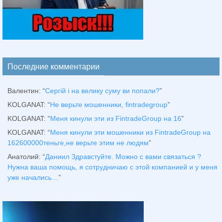
Последние комментарии
Валентин
: “
Сергій і на велику суму ви попали?
”
KOLGANAT
: “
Не верьте мошенники, fintradegroup
”
KOLGANAT
: “
Меня кинули эти из FintradeGroup на 16
”
KOLGANAT
: “
Меня кинули эти мошенники из FintradeGroup на
162600000теньге,не верьте этим не людям
”
Анатолий
: “
Даниил Здравстуйте. Можно с вами связаться ?
Нужна ваша помощь, я сотрудничаю с этой компанией и у меня
уже начались…
”