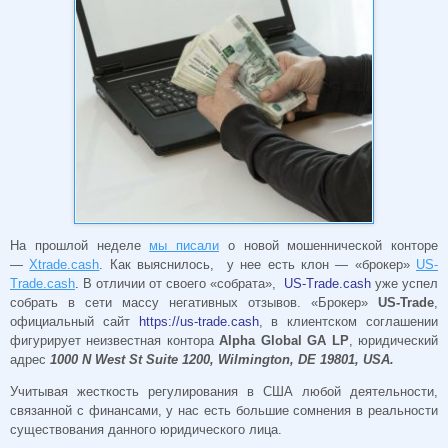
На прошлой неделе
мы писали
о новой мошеннической конторе
—
Xtrade.cash
. Как выяснилось, у нее есть клон — «брокер»
US-
Trade.cash
.
В отличии от своего «собрата»,
US-Trade.cash
уже успел
собрать в сети массу негативных отзывов. «Брокер»
US-Trade
,
официальный сайт
https://us-trade.cash
, в клиентском соглашении
фигурирует неизвестная контора
Alphа Glоbаl GA LP
, юридический
адрес
1000 N West St Suite 1200, Wilmington, DE 19801, USA.
Учитывая жесткость регулирования в США любой деятельности,
связанной с финансами, у нас есть большие сомнения в реальности
существования данного юридического лица.