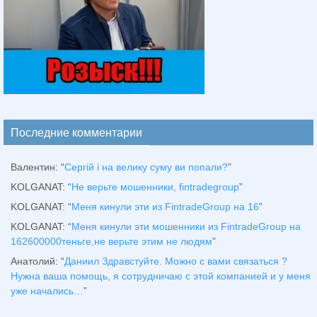
Последние комментарии
Валентин
: “
Сергій і на велику суму ви попали?
”
KOLGANAT
: “
Не верьте мошенники, fintradegroup
”
KOLGANAT
: “
Меня кинули эти из FintradeGroup на 16
”
KOLGANAT
: “
Меня кинули эти мошенники из FintradeGroup на
162600000теньге,не верьте этим не людям
”
Анатолий
: “
Даниил Здравстуйте. Можно с вами связаться ?
Нужна ваша помощь, я сотрудничаю с этой компанией и у меня
уже начались…
”