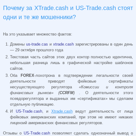
Почему за XTrade.cash и US-Trade.cash стоят
одни и те же мошенники?
На это указывает множество фактов:
Домены
us-trade.cas
и
xtrade.cash
зарегистрированы в один день
— 29 октября прошлого года
Текстовая часть сайтов этих двух контор полностью идентична,
небольшая разница лишь в графической настройке шаблонов
сайтов.
Оба
FOREX
-лохотрона в подтверждении легальности своей
деятельности приводят фейковые сертификаты
несуществующего регулятора
«Комиссии и контроля
финансовых рынков» (
CCRFM
) .
О деятельности этого
псевдорегулятора и выданных им «сертификатах» мы сделаем
отдельную публикацию.
И
US-Trade.cash
, и
Xtrade.cash
ведут деятельность от лица
фейковых американских компаний, при этом не имеют никаких
лицензий американских финансовых регуляторов.
Отзывы о
US-Trade.cash
позволяют сделать однозначный вывод о