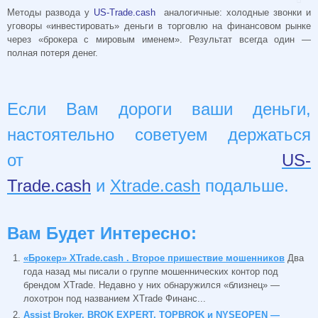
Методы развода у
US-Trade.cash
аналогичные: холодные звонки и
уговоры «инвестировать» деньги в торговлю на финансовом рынке
через «брокера с мировым именем». Результат всегда один —
полная потеря денег.
Если Вам дороги ваши деньги,
настоятельно советуем держаться
от
US-
Trade.cash
и
Xtrade.cash
подальше.
Вам Будет Интересно:
«Брокер» XTrade.cash . Второе пришествие мошенников
Два
года назад мы писали о группе мошеннических контор под
брендом XTrade. Недавно у них обнаружился «близнец» —
лохотрон под названием XTrade Финанс...
Assist Broker, BROK EXPERT, TOPBROK и NYSEOPEN —