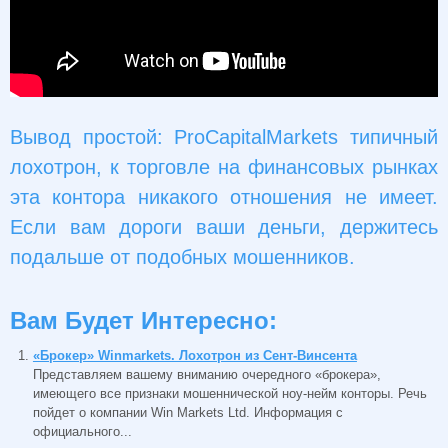
Вывод простой: ProCapitalMarkets типичный
лохотрон, к торговле на финансовых рынках
эта контора никакого отношения не имеет.
Если вам дороги ваши деньги, держитесь
подальше от подобных мошенников.
Вам Будет Интересно:
«Брокер» Winmarkets. Лохотрон из Сент-Винсента
Представляем вашему вниманию очередного «брокера»,
имеющего все признаки мошеннической ноу-нейм конторы. Речь
пойдет о компании Win Markets Ltd. Информация с
официального...