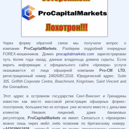
Через форму обратной связи мы получили вопрос о
компании
ProCapitalMarkets
. Разберем подробней очередных
FOREX-мошенников. Домен
procapitalmarkets.com
зарегистрирован
чуть более года назад, данные владельца домена скрыты. Если
верить информации с официального сайте «брокера» услуги
оказываются от лица офшорной компании
Pro-CM LTD
,
регистрационный номер 24826IBC2018. Юридический адрес:
Suite
305, Griffith Corporate Centre, Beachmont, Kingstown, Saint Vincent and
the Grenadines
.
Этот адрес в островном государстве Сент-Винсент и Гренадины
известен как место массовой регистрации офшорных форекс-
лохотронов, большинство из которых уже исчезло вместе с деньгами
клиентов. Никаких лицензий, даже банановых
регуляторов,
ProCapitalMarkets
не имеет. Связаться с «брокером»
можно лишь через мейл либо позвонив по британскому номеру
+442039661938
, который, судя по всему, предоставлен сервисом