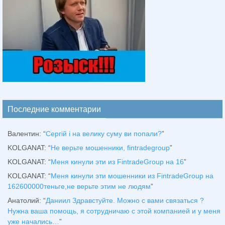
Последние комментарии
Валентин
: “
Сергій і на велику суму ви попали?
”
KOLGANAT
: “
Не верьте мошенники, fintradegroup
”
KOLGANAT
: “
Меня кинули эти из FintradeGroup на 16
”
KOLGANAT
: “
Меня кинули эти мошенники из FintradeGroup на
162600000теньге,не верьте этим не людям
”
Анатолий
: “
Даниил Здравстуйте. Можно с вами связаться ?
Нужна ваша помощь, я сотрудничаю с этой компанией и у меня
уже начались…
”