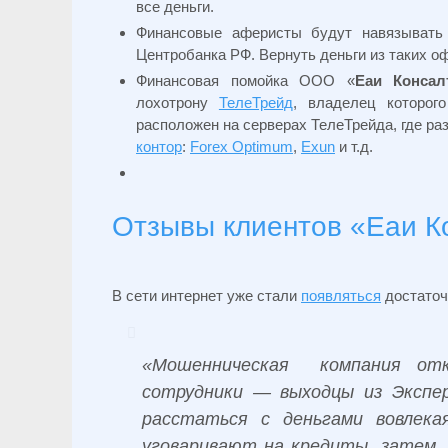
все деньги.
Финансовые аферисты будут навязывать 
Центробанка РФ. Вернуть деньги из таких 
Финансовая помойка ООО «
Еаи Консал
лохотрону
ТелеТрейд
, владелец которог
расположен на серверах ТелеТрейда, где р
контор
:
Forex Optimum
,
Exun
и т.д.
Отзывы клиентов «Еаи К
В сети интернет уже стали
появляться
достаточ
«Мошенническая компания отк
сотрудники — выходцы из Эксп
расстаться с деньгами вовлека
уговаривают на кредиты, затем, 