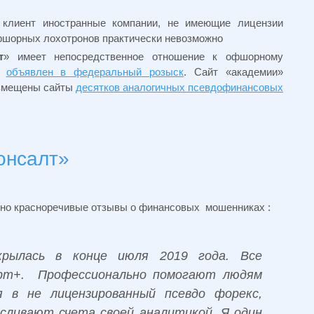
клиент иностранные компании, не имеющие лицензии
офшорных лохотронов практически невозможно
т
» имеет непосредственное отношение к офшорному
о
объявлен в федеральный розыск
. Сайт «академии»
азмещены сайты
десятков аналогичных псевдофинансовых
онсалт»
но красноречивые отзывы о финансовых мошенниках :
рылась в конце июля 2019 года. Все
ерт+. Профессионально помогают людям
я в не лицензированный псевдо форекс,
сливают счета своей аналитикой. Я один