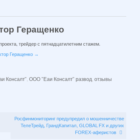
тор Геращенко
проекта, трейдер с пятнадцатилетним стажем.
иктор Геращенко
→
и Консалт"
,
ООО "Еаи Консалт" развод
,
отзывы
Росфинмониторинг предупредил о мошенничестве
ТелеТрейд, ГрандКапитал, GLOBAL FX и других
FOREX-аферистов