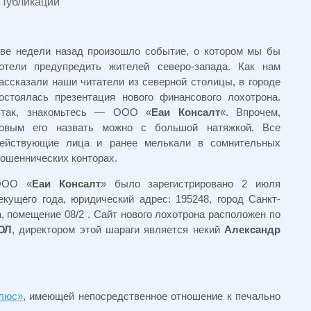
Публикации
ве недели назад произошло событие, о котором мы бы
отели предупредить жителей северо-запада. Как нам
ассказали наши читатели из северной столицы, в городе
остоялась презентация нового финансового лохотрона.
так, знакомьтесь — ООО «
Еаи Консалт
«. Впрочем,
овым его назвать можно с большой натяжкой. Все
ействующие лица и ранее мелькали в сомнительных
ошеннических конторах.
ООО «
Еаи Консалт
» было зарегистрировано 2 июля
екущего года, юридический адрес: 195248, город Санкт-
а, помещение 08/2 . Сайт нового лохотрона расположен по
ЮЛ
, директором этой шараги является некий
Александр
люс»
, имеющей непосредственное отношение к печально