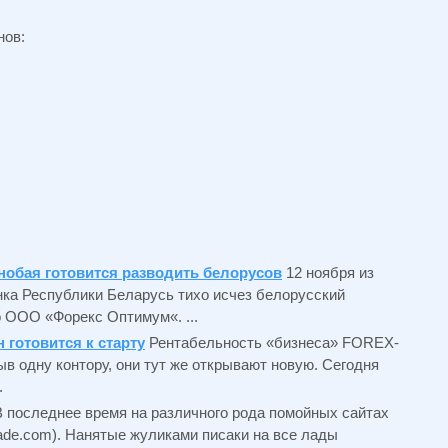
нов:
нобая готовится разводить белорусов
12 ноября из
ка Республики Беларусь тихо исчез белорусский
о ООО «Форекс Оптимум«. ...
 готовится к старту
Рентабельность «бизнеса» FOREX-
в одну контору, они тут же открывают новую. Сегодня
.
В последнее время на различного рода помойных сайтах
rade.com). Нанятые жуликами писаки на все лады