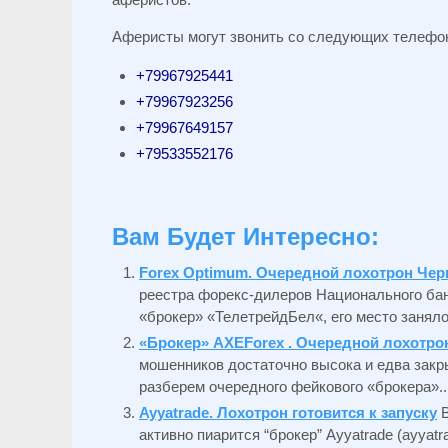
Аферисты могут звонить со следующих телефо
+79967925441
+79967923256
+79967649157
+79533552176
Вам Будет Интересно:
Forex Optimum. Очередной лохотрон Чер
реестра форекс-дилеров Национального бан
«брокер» «ТелетрейдБел«, его место занял
«Брокер» AXEForex . Очередной лохотрон
мошенников достаточно высока и едва закры
разберем очередного фейкового «брокера»..
Ayyatrade. Лохотрон готовится к запуску
активно пиарится “брокер” Ayyatrade (ayyat