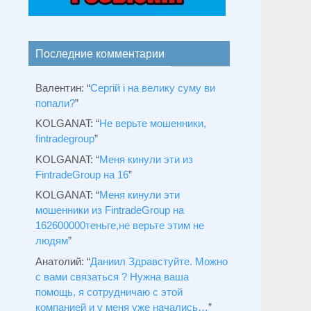
Последние комментарии
Валентин
: “
Сергій і на велику суму ви
попали?
”
KOLGANAT
: “
Не верьте мошенники,
fintradegroup
”
KOLGANAT
: “
Меня кинули эти из
FintradeGroup на 16
”
KOLGANAT
: “
Меня кинули эти
мошенники из FintradeGroup на
162600000теньге,не верьте этим не
людям
”
Анатолий
: “
Даниил Здравстуйте. Можно
с вами связаться ? Нужна ваша
помощь, я сотрудничаю с этой
компанией и у меня уже начались…
”