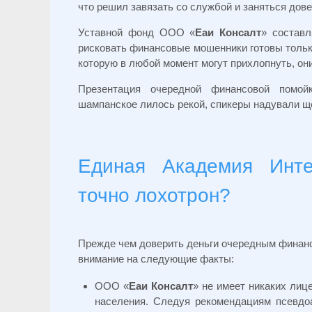
что решил завязать со службой и заняться до
Уставной фонд ООО «
Еаи Консалт
» составл
рисковать финансовые мошенники готовы только
которую в любой момент могут прихлопнуть, они
Презентация очередной финансовой помойк
шампанское лилось рекой, спикеры надували ще
Единая Академия Инт
точно лохотрон?
Прежде чем доверить деньги очередным финанс
внимание на следующие факты:
ООО «
Еаи Консалт
» не имеет никаких лиц
населения. Следуя рекомендациям псевдоа