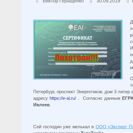
Виктор Геращенко
30.09.2019
Д
х
р
с
И
н
д
м
т
Петербург, проспект Энергетиков, дом 3 литер 
адресу
https://e-ai.ru/
. Согласно данным
ЕГР
Ивлеев
.
Сей господин уже мелькал в
ООО «Эксперт П