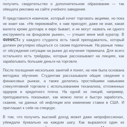
получить свидетельство о дополнительном образовании — так
обещала реклама на сайте учебного заведения.
Я представился новичком, который хочет торговать акциями, но пока
не знает как. «Не переживайте, к нам приходят, даже не зная, какая
валюта кроме доллара и евро бывает, и не могут назвать ни одного
инструмента на фондовом рынке», — утешил меня мой куратор. В
ФИНИСТ
е у каждого студента есть такой преподаватель, который
должен регулярно общаться со своим подопечным. На разные темы:
от обсуждения ситуации на рынке до изучения терминала. Для всего
остального есть трейдеры, которые рассказывают на лекциях, как
зарабатывать большие деньги на торговле.
После посещения нескольких занятий я понял, на чем была основана
методика обучения. Студентам рассказывали общие сведения о
финансовых рынках, а также делились простейшими навыками
спекулятивной торговли с использованием теханализа, отложенных
ордеров и кредитного плеча. На одной из лекций, например,
преподаватель показывал, как можно легко и быстро заработать,
скажем, на данных об инфляции или изменении ставки в США. И
приглашал к себе на спецкурс.
В том, что получить высокий доход может даже непрофессионал,
убеждали буквально на каждом шагу. Как выразился один из