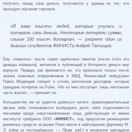
получить назад свои деньги, получается у единиц из тех, кто
проходил обучение торговле.
«Я знаю тысячи людей, которые учились и
потеряли свои деньги. Некоторые потеряли суммы
свыше 100 тысяч долларов», — уверяет один из
бывших студентов ФИНИСТа Андрей Татищев.
Ему «повезло»: после серии одиночных пикетов (после этого его
дважды избивали), митингов и публикаций в Интернете деньги ему
вернули. Правда, как признается он, это произошло только после
звонка знакомых оперативников в МВД. Финансовый омбудсмен
Павел Медведев говорит о сотнях миллионов долларов, которые
граждане потеряли на Forex. «Но ко мне поступает лишь ничтожная
часть жалоб», — признает он.
Большинству же не удается добиться ничего: правоохранительные
органы либо отказываются возбуждать дела, либо отделываются
письмами вроде «неустановленные лица, действующие от имени
института трейдинга ООО «
ФИНИСТ
», под предлогом размещения
денежных средств на рынке Forex ввели в заблуждение Дарчиеву М.
Э.
(одна из пострадавших. — Прим. ред.)
и незаконно завладели