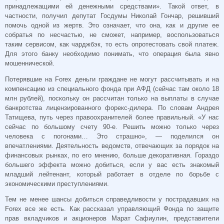
принадлежащими ей денежными средствами». Такой ответ, в
частности, получил депутат Госдумы Николай Гончар, решивший
помочь одной из жертв. Это означает, что она, как и другие ее
собратья по несчастью, не сможет, например, воспользоваться
таким сервисом, как чарджбэк, то есть опротестовать свой платеж.
Для этого банку необходимо понимать, что операция была явно
мошеннической.
Потерявшие на Forex деньги граждане не могут рассчитывать и на
компенсацию из специального фонда при АФД (сейчас там около 18
млн рублей), поскольку он рассчитан только на выплаты в случае
банкротства лицензированного форекс-дилера. По словам Андрея
Татищева, путь через правоохранителей более правильный. «У нас
сейчас по большому счету 90-е. Решить можно только через
человека с погонами… Это страшно», — поделился он
впечатлениями. Деятельность ведомств, отвечающих за порядок на
финансовых рынках, по его мнению, больше декоративная. Гораздо
большего эффекта можно добиться, если у вас есть знакомый
младший лейтенант, который работает в отделе по борьбе с
экономическими преступлениями.
Тем не менее шансы добиться справедливости у пострадавших на
Forex все же есть. Как рассказал управляющий Фонда по защите
прав вкладчиков и акционеров Марат Сафиулин, представители