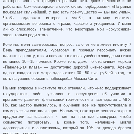
лекторов, «за счет трейдинга реально жить даже в Москве и не
работать». Сомневающихся в своих силах подбадривали: «На рынке
побеждает сильнейший. У вас есть преимущество — мы вас учим».
Чтобы поддержать интерес к учебе, в пятницу институт
организовывал вечеринки с играми, караоке и угощением. У меня
лично сложилось впечатление, что некоторые мои «сокурсники»
здесь только ради этого.
Конечно, меня заинтересовал вопрос: за счет чего живет институт?
Ведь преподавателям, кураторам и прочему персоналу нужно
платить зарплату, а их я насчитал в стенах учебного заведения никак
не менее 10—15 человек. Кроме того, даже по столичным меркам
«Павелецкая плаза» — достаточно дорогой бизнес-центр. Аренда
одного квадратного метра здесь стоит 30—50 тыс. рублей в год, то
есть на уровне офисов в небоскребах Москва-Сити.
На мои вопросы в институте либо отвечали, что «нас поддерживает
государство», либо пускались в рассуждения об участии в
программе развития финансовой грамотности и партнерстве с МГУ.
Но, как быстро выяснилось, в обучении все же присутствовала и
коммерческая составляющая. Например, некоторые лекторы открыто
предлагали записываться к ним на платные спецкурсы, чтобы
совместно поторговать, а кроме того, желающие могли
«договориться с аналитиком», который за 10% от дохода брался
управлять счетом.