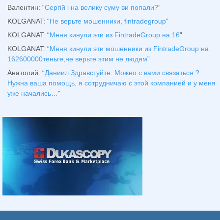
Валентин
: “
Сергій і на велику суму ви попали?
”
KOLGANAT
: “
Не верьте мошенники, fintradegroup
”
KOLGANAT
: “
Меня кинули эти из FintradeGroup на 16
”
KOLGANAT
: “
Меня кинули эти мошенники из FintradeGroup на
162600000теньге,не верьте этим не людям
”
Анатолий
: “
Даниил Здравстуйте. Можно с вами связаться ?
Нужна ваша помощь, я сотрудничаю с этой компанией и у меня
уже начались…
”