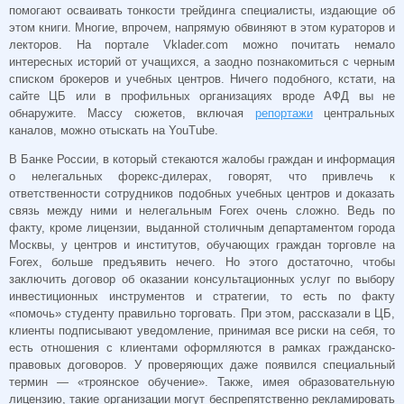
помогают осваивать тонкости трейдинга специалисты, издающие об
этом книги. Многие, впрочем, напрямую обвиняют в этом кураторов и
лекторов. На портале Vklader.com можно почитать немало
интересных историй от учащихся, а заодно познакомиться с черным
списком брокеров и учебных центров. Ничего подобного, кстати, на
сайте ЦБ или в профильных организациях вроде АФД вы не
обнаружите. Массу сюжетов, включая
репортажи
центральных
каналов, можно отыскать на YouTube.
В Банке России, в который стекаются жалобы граждан и информация
о нелегальных форекс-дилерах, говорят, что привлечь к
ответственности сотрудников подобных учебных центров и доказать
связь между ними и нелегальным Forex очень сложно. Ведь по
факту, кроме лицензии, выданной столичным департаментом города
Москвы, у центров и институтов, обучающих граждан торговле на
Forex, больше предъявить нечего. Но этого достаточно, чтобы
заключить договор об оказании консультационных услуг по выбору
инвестиционных инструментов и стратегии, то есть по факту
«помочь» студенту правильно торговать. При этом, рассказали в ЦБ,
клиенты подписывают уведомление, принимая все риски на себя, то
есть отношения с клиентами оформляются в рамках гражданско-
правовых договоров. У проверяющих даже появился специальный
термин — «троянское обучение». Также, имея образовательную
лицензию, такие организации могут беспрепятственно рекламировать