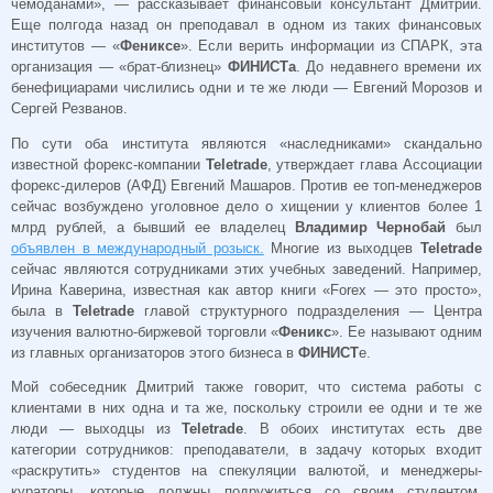
чемоданами», — рассказывает финансовый консультант Дмитрий.
Еще полгода назад он преподавал в одном из таких финансовых
институтов — «
Фениксе
». Если верить информации из СПАРК, эта
организация — «брат-близнец»
ФИНИСТа
. До недавнего времени их
бенефициарами числились одни и те же люди — Евгений Морозов и
Сергей Резванов.
По сути оба института являются «наследниками» скандально
известной форекс-компании
Teletrade
, утверждает глава Ассоциации
форекс-дилеров (АФД) Евгений Машаров. Против ее топ-менеджеров
сейчас возбуждено уголовное дело о хищении у клиентов более 1
млрд рублей, а бывший ее владелец
Владимир Чернобай
был
объявлен в международный розыск.
Многие из выходцев
Teletrade
сейчас являются сотрудниками этих учебных заведений. Например,
Ирина Каверина, известная как автор книги «Forex — это просто»,
была в
Teletradе
главой структурного подразделения — Центра
изучения валютно-биржевой торговли «
Феникс
». Ее называют одним
из главных организаторов этого бизнеса в
ФИНИСТ
е.
Мой собеседник Дмитрий также говорит, что система работы с
клиентами в них одна и та же, поскольку строили ее одни и те же
люди — выходцы из
Teletrade
. В обоих институтах есть две
категории сотрудников: преподаватели, в задачу которых входит
«раскрутить» студентов на спекуляции валютой, и менеджеры-
кураторы, которые должны подружиться со своим студентом,