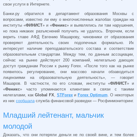
свои услуги в Интернете.
Банки.ру обратился в департамент образования Москвы с
вопросами, известно ли ему о многочисленных жалобах граждан на
институты «
ФИНИСТ
» и «
Феникс
» и выявлялись ли там нарушения,
но пока никаких разъяснений получить не удалось. Впрочем, если
верить главе АФД Евгению Машарову, чиновники от образования
проверяют деятельность своих подопечных формально. Их
интересует наличие преподавательского состава и соответствие
образовательным стандартам. Между тем, по данным ассоциации,
сейчас на рынке действуют 200 компаний, нелегально дающих
доступ гражданам России к рынку Forex. «После того как на рынке
появилось регулирование, они массово начали обзаводиться
лицензиями на образовательную деятельность», — говорит
Машаров. В частности, по его словам, институты «
ФИНИСТ
» и
«
Феникс
» часто упоминаются клиентами в связи с такими
нелегалами, как
Global FX
,
STForex
и
Forex Optimum
. О некоторых
из них
сообщала
служба финансовой разведки — Росфинмониторинг.
Младший лейтенант, мальчик
молодой
Доказать, что они потеряли деньги не по своей вине, и тем более