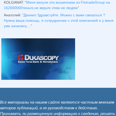
KOLGANAT
: “
Меня кинули эти мошенники из FintradeGroup на
162600000теньге,не верьте этим не людям
”
Анатолий
: “
Даниил Здравстуйте. Можно с вами связаться ?
Нужна ваша помощь, я сотрудничаю с этой компанией и у меня
уже начались…
”
Все материалы на нашем сайте являются частным мнением
авторов публикаций, а не руководством к действию.
Принимать ли размещенную информацию к сведению, решать