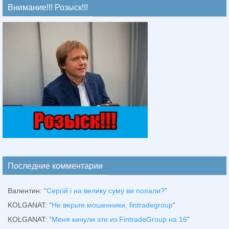
Внимание!!! Розыск!!!
Последние комментарии
Валентин
: “
Сергій і на велику суму ви попали?
”
KOLGANAT
: “
Не верьте мошенники, fintradegroup
”
KOLGANAT
: “
Меня кинули эти из FintradeGroup на 16
”