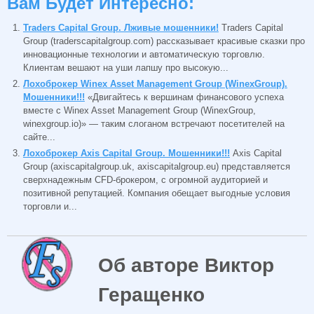
Вам Будет Интересно:
Traders Capital Group. Лживые мошенники!
Traders Capital
Group (traderscapitalgroup.com) рассказывает красивые сказки про
инновационные технологии и автоматическую торговлю.
Клиентам вешают на уши лапшу про высокую...
Лохоброкер Winex Asset Management Group (WinexGroup).
Мошенники!!!
«Двигайтесь к вершинам финансового успеха
вместе с Winex Asset Management Group (WinexGroup,
winexgroup.io)» — таким слоганом встречают посетителей на
сайте...
Лохоброкер Axis Capital Group. Мошенники!!!
Axis Capital
Group (axiscapitalgroup.uk, axiscapitalgroup.eu) представляется
сверхнадежным CFD-брокером, с огромной аудиторией и
позитивной репутацией. Компания обещает выгодные условия
торговли и...
Об авторе Виктор
Геращенко