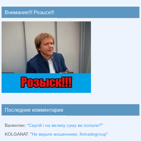
Внимание!!! Розыск!!!
Последние комментарии
Валентин
: “
Сергій і на велику суму ви попали?
”
KOLGANAT
: “
Не верьте мошенники, fintradegroup
”