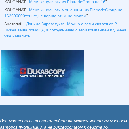
KOLGANAT
: “
Меня кинули эти из FintradeGroup на 16
”
KOLGANAT
: “
Меня кинули эти мошенники из FintradeGroup на
162600000теньге,не верьте этим не людям
”
Анатолий
: “
Даниил Здравстуйте. Можно с вами связаться ?
Нужна ваша помощь, я сотрудничаю с этой компанией и у меня
уже начались…
”
Все материалы на нашем сайте являются частным мнением
авторов публикаций, а не руководством к действию.