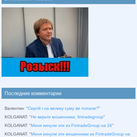
Последние комментарии
Валентин
: “
Сергій і на велику суму ви попали?
”
KOLGANAT
: “
Не верьте мошенники, fintradegroup
”
KOLGANAT
: “
Меня кинули эти из FintradeGroup на 16
”
KOLGANAT
: “
Меня кинули эти мошенники из FintradeGroup на