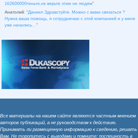
162600000теньге,не верьте этим не людям
”
Анатолий
: “
Даниил Здравстуйте. Можно с вами связаться ?
Нужна ваша помощь, я сотрудничаю с этой компанией и у меня
уже начались…
”
Все материалы на нашем сайте являются частным мнением
авторов публикаций, а не руководством к действию.
Принимать ли размещенную информацию к сведению, решать
Вам. Не торопитесь с выводами и помните: поспешность в