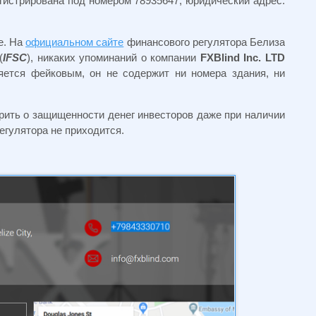
егистрирована под номером 78935647, юридический адрес:
е. На
официальном сайте
финансового регулятора Белиза
(
IFSC
), никаких упоминаний о компании
FXBlind Inc. LTD
яется фейковым, он не содержит ни номера здания, ни
орить о защищенности денег инвесторов даже при наличии
егулятора не приходится.