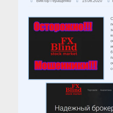
Виктор Геращенко
15.06.2020
С
п
з
к
о
и
б
п
о
с