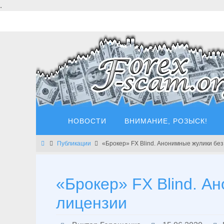
Перейти
.
к
содержимому
Перейти
НОВОСТИ
ВНИМАНИЕ, РОЗЫСК!
к
содержимому
Главная
Публикации
«Брокер» FX Blind. Анонимные жулики бе
«Брокер» FX Blind. А
лицензии