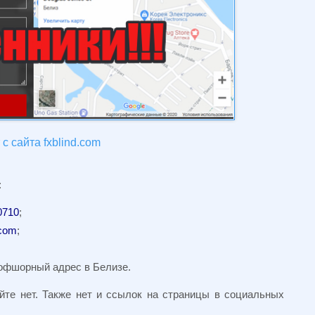
с сайта fxblind.com
:
0710
;
.com
;
е офшорный адрес в Белизе.
йте нет. Также нет и ссылок на страницы в социальных