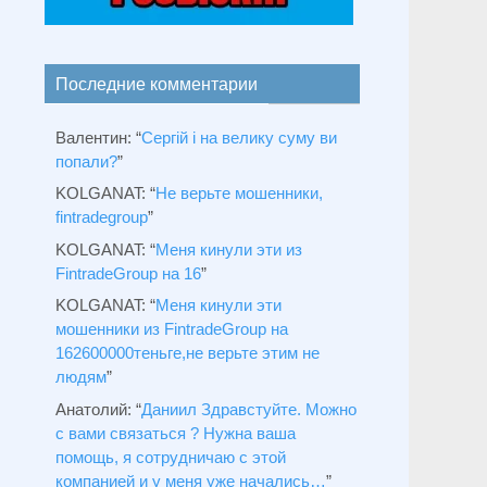
Последние комментарии
Валентин
: “
Сергій і на велику суму ви
попали?
”
KOLGANAT
: “
Не верьте мошенники,
fintradegroup
”
KOLGANAT
: “
Меня кинули эти из
FintradeGroup на 16
”
KOLGANAT
: “
Меня кинули эти
мошенники из FintradeGroup на
162600000теньге,не верьте этим не
людям
”
Анатолий
: “
Даниил Здравстуйте. Можно
с вами связаться ? Нужна ваша
помощь, я сотрудничаю с этой
компанией и у меня уже начались…
”