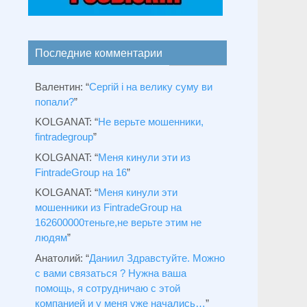
Последние комментарии
Валентин
: “
Сергій і на велику суму ви
попали?
”
KOLGANAT
: “
Не верьте мошенники,
fintradegroup
”
KOLGANAT
: “
Меня кинули эти из
FintradeGroup на 16
”
KOLGANAT
: “
Меня кинули эти
мошенники из FintradeGroup на
162600000теньге,не верьте этим не
людям
”
Анатолий
: “
Даниил Здравстуйте. Можно
с вами связаться ? Нужна ваша
помощь, я сотрудничаю с этой
компанией и у меня уже начались…
”