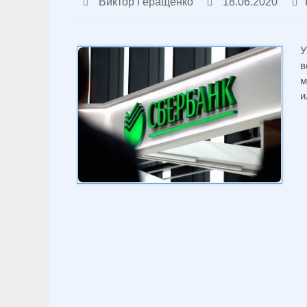
Виктор Геращенко
18.06.2020
У
в
м
и