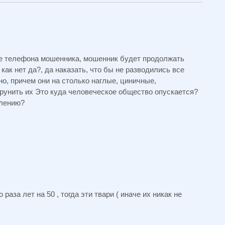
ме телефона мошенника, мошенник будет продолжать
 как нет да?, да наказать, что бы не разводились все
о, причем они на столько наглые, циничные,
рунить их Это куда человеческое общество опускается?
олению?
раза лет на 50 , тогда эти твари ( иначе их никак не