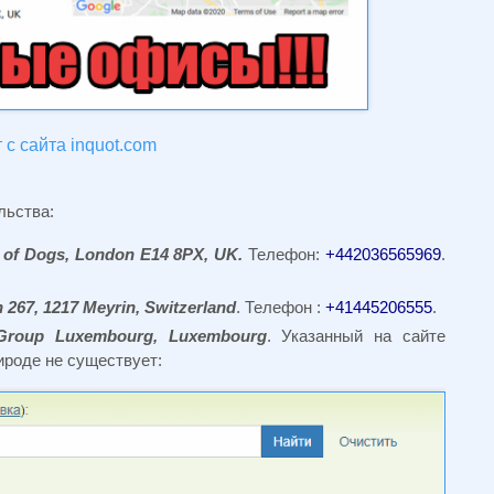
с сайта inquot.com
льства:
e of Dogs, London E14 8PX, UK.
Телефон:
+442036565969
.
 267, 1217 Meyrin, Switzerland
. Телефон :
+41445206555
.
Group Luxembourg, Luxembourg
. Указанный на сайте
рироде не существует: