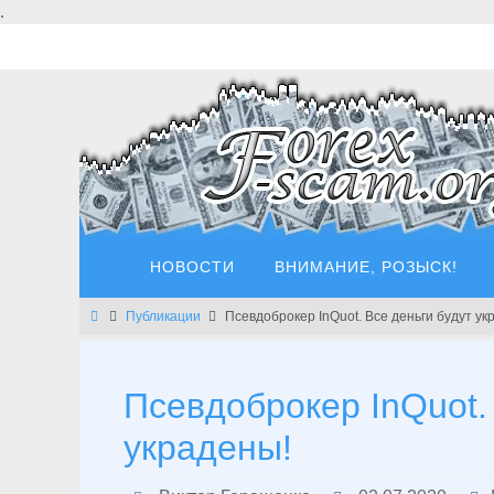
Перейти
.
к
содержимому
Перейти
НОВОСТИ
ВНИМАНИЕ, РОЗЫСК!
к
содержимому
Главная
Публикации
Псевдоброкер InQuot. Все деньги будут ук
Псевдоброкер InQuot.
украдены!