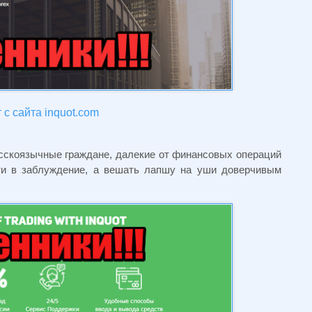
с сайта inquot.com
сскоязычные граждане, далекие от финансовых операций
ти в заблуждение, а вешать лапшу на уши доверчивым