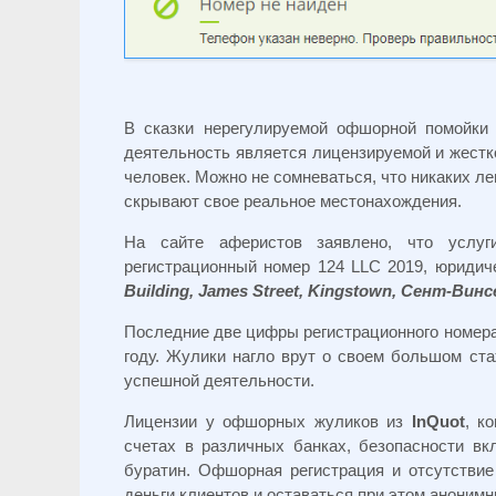
В сказки нерегулируемой офшорной помойк
деятельность является лицензируемой и жестк
человек. Можно не сомневаться, что никаких ле
скрывают свое реальное местонахождения.
На сайте аферистов заявлено, что услу
регистрационный номер 124 LLC 2019, юридич
Building, James Street, Kingstown, Сент-Ви
Последние две цифры регистрационного номера 
году. Жулики нагло врут о своем большом ст
успешной деятельности.
Лицензии у офшорных жуликов из
InQuot
, к
счетах в различных банках, безопасности вк
буратин. Офшорная регистрация и отсутствие
деньги клиентов и оставаться при этом аноним