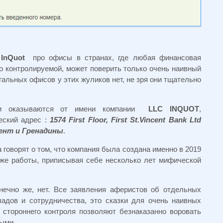
и
InQuot
про офисы в странах, где любая финансовая
о контролируемой, может поверить только очень наивный
гальных офисов у этих жуликов нет, не зря они тщательно
ги оказываются от имени компании
LLC INQUOT
,
еский адрес :
1574 First Floor, First St.Vincent Bank Ltd
нсент и Гренадины
.
говорят о том, что компания была создана именно в 2019
аже работы, приписывая себе несколько лет мифической
онечно же, нет. Все заявления аферистов об отдельных
ладов и сотрудничества, это сказки для очень наивных
 стороннего контроля позволяют безнаказанно воровать
ными.