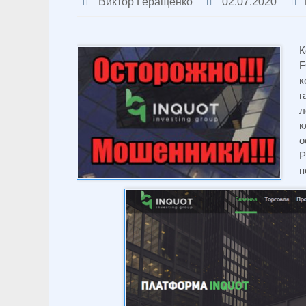
Виктор Геращенко
02.07.2020
К
F
к
г
л
к
о
Р
п