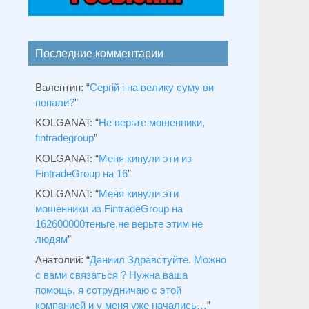
Последние комментарии
Валентин
: “
Сергій і на велику суму ви
попали?
”
KOLGANAT
: “
Не верьте мошенники,
fintradegroup
”
KOLGANAT
: “
Меня кинули эти из
FintradeGroup на 16
”
KOLGANAT
: “
Меня кинули эти
мошенники из FintradeGroup на
162600000теньге,не верьте этим не
людям
”
Анатолий
: “
Даниил Здравстуйте. Можно
с вами связаться ? Нужна ваша
помощь, я сотрудничаю с этой
компанией и у меня уже начались…
”