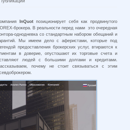
Публикации
омпания
InQuot
позиционирует себя как продвинутого
OREX-брокера. В реальности перед нами это очередная
онтора-однодневка со стандартным набором обещаний и
арантий. Мы имеем дело с аферистами, которые под
егендой предоставления брокерских услуг, втираются к
лиентам в доверие, опустошают их торговые счета и
ставляют людей с большими долгами и кредитами.
ассказываем, почему не стоит связываться с этим
севдоброкером.