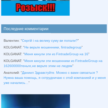
Последние комментарии
Валентин
: “
Сергій і на велику суму ви попали?
”
KOLGANAT
: “
Не верьте мошенники, fintradegroup
”
KOLGANAT
: “
Меня кинули эти из FintradeGroup на 16
”
KOLGANAT
: “
Меня кинули эти мошенники из FintradeGroup на
162600000теньге,не верьте этим не людям
”
Анатолий
: “
Даниил Здравстуйте. Можно с вами связаться ?
Нужна ваша помощь, я сотрудничаю с этой компанией и у меня
уже начались…
”