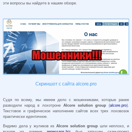
эти вопросы вы найдете в нашем обзоре.
Скриншот с сайта alcore.pro
Судя по всему, мы имеем дело с мошенниками, которые ранее
разводили народ в лохотроне
Alcore solution group
(
alcore.pro
).
Текстовое и графическое наполнение сайтов всех трех лоховозок
практически идентичное.
Видимо дела у жуликов из
Alcore solution group
шли неплохо
, и
вскоре на домене
renessans.biz
был запущен скам-проект