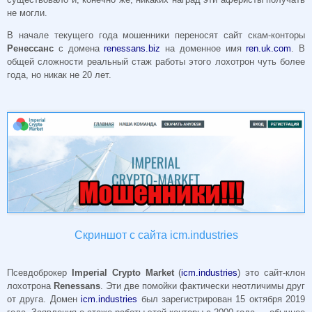
не могли.
В начале текущего года мошенники переносят сайт скам-конторы
Ренессанс
с домена
renessans.biz
на доменное имя
ren.uk.com
. В
общей сложности реальный стаж работы этого лохотрон чуть более
года, но никак не 20 лет.
Скриншот с сайта icm.industries
Псевдоброкер
Imperial Crypto Market
(
icm.industries
) это сайт-клон
лохотрона
Renessans
. Эти две помойки фактически неотличимы друг
от друга. Домен
icm.industries
был зарегистрирован 15 октября 2019