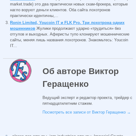
market.trade) это два практически новых скам-брокера, которые
нагло воруют деньги клиентов. Оба сайта лохотронов
практически идентичны,...
Ronin Limited, Youcoin IT и FLK Pro. Три лохотрона одних
мошенников
Жулики продолжают ударно «трудиться» без
отгулов и выходных. Аферисты тупо клонируют мошеннические
сайты, меняя лишь названия лохотронов. Знакомьтесь: Youcoin
IT...
Об авторе Виктор
Геращенко
Ведущий эксперт и редактор проекта, трейдер с
пятнадцатилетним стажем.
Посмотреть все записи от Виктор Геращенко
→
,
,
alcore.pro отзывы
icm.industries отзывы
Imperial Crypto