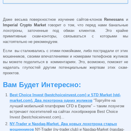
Даже весьма поверхностное изучение сайтов-клонов
Renessans
и
Imperial Crypto Market
говорит о том, что перед нами банальные
лохотроны, заточенные под обман клиентов. Это крайне
примитивные скам-конторы, связываться с которыми мы
настоятельно не рекомендуем.
Если вы сталкивались с этими помойками, либо пострадали от этих
мошенников, своими впечатлениями и номерами телефонов жуликов
вы можете поделиться в комментариях. Это, возможно, поможет не
наделать глупостей другим потенциальным жертвам этих скам-
проектов.
Вам Будет Интересно:
Best Choice Invest (bestchoiceinvest.com) и STD Market (std-
market.com). Два лохотрона одних жуликов
“Торгуйте на
лучшей мобильной платформе CFD в Европе” – таким лозунгом
встречают посетителей на сайтах лохоброкеров Best Choice
Invest (bestchoiceinvest.com)...
NY-Trader и Nasdaq-Market. Два новых лохотрона старых
мошенников
NY-Trader (ny-trader.club) и Nasdaq-Market (nasdaq-