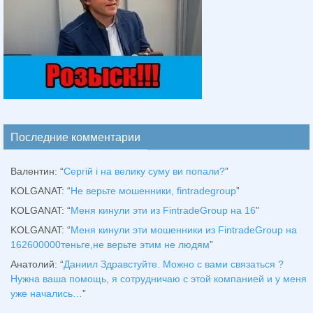
Последние комментарии
Валентин
: “
Сергій і на велику суму ви попали?
”
KOLGANAT
: “
Не верьте мошенники, fintradegroup
”
KOLGANAT
: “
Меня кинули эти из FintradeGroup на 16
”
KOLGANAT
: “
Меня кинули эти мошенники из FintradeGroup на
162600000теньге,не верьте этим не людям
”
Анатолий
: “
Даниил Здравстуйте. Можно с вами связаться ?
Нужна ваша помощь, я сотрудничаю с этой компанией и у меня
уже начались…
”