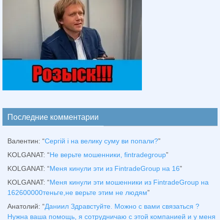
Последние комментарии
Валентин
: “
Сергій і на велику суму ви попали?
”
KOLGANAT
: “
Не верьте мошенники, fintradegroup
”
KOLGANAT
: “
Меня кинули эти из FintradeGroup на 16
”
KOLGANAT
: “
Меня кинули эти мошенники из FintradeGroup на
162600000теньге,не верьте этим не людям
”
Анатолий
: “
Даниил Здравстуйте. Можно с вами связаться ?
Нужна ваша помощь, я сотрудничаю с этой компанией и у меня