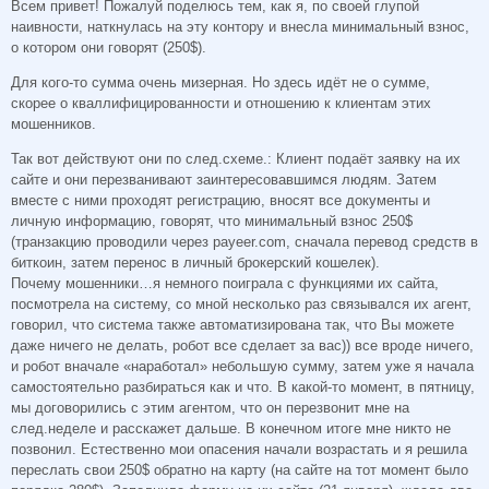
Всем привет! Пожалуй поделюсь тем, как я, по своей глупой
наивности, наткнулась на эту контору и внесла минимальный взнос,
о котором они говорят (250$).
Для кого-то сумма очень мизерная. Но здесь идёт не о сумме,
скорее о кваллифицированности и отношению к клиентам этих
мошенников.
Так вот действуют они по след.схеме.: Клиент подаёт заявку на их
сайте и они перезванивают заинтересовавшимся людям. Затем
вместе с ними проходят регистрацию, вносят все документы и
личную информацию, говорят, что минимальный взнос 250$
(транзакцию проводили через payeer.com, сначала перевод средств в
биткоин, затем перенос в личный брокерский кошелек).
Почему мошенники…я немного поиграла с функциями их сайта,
посмотрела на систему, со мной несколько раз связывался их агент,
говорил, что система также автоматизирована так, что Вы можете
даже ничего не делать, робот все сделает за вас)) все вроде ничего,
и робот вначале «наработал» небольшую сумму, затем уже я начала
самостоятельно разбираться как и что. В какой-то момент, в пятницу,
мы договорились с этим агентом, что он перезвонит мне на
след.неделе и расскажет дальше. В конечном итоге мне никто не
позвонил. Естественно мои опасения начали возрастать и я решила
переслать свои 250$ обратно на карту (на сайте на тот момент было