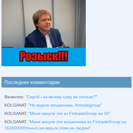
Последние комментарии
Валентин
: “
Сергій і на велику суму ви попали?
”
KOLGANAT
: “
Не верьте мошенники, fintradegroup
”
KOLGANAT
: “
Меня кинули эти из FintradeGroup на 16
”
KOLGANAT
: “
Меня кинули эти мошенники из FintradeGroup на
162600000теньге,не верьте этим не людям
”