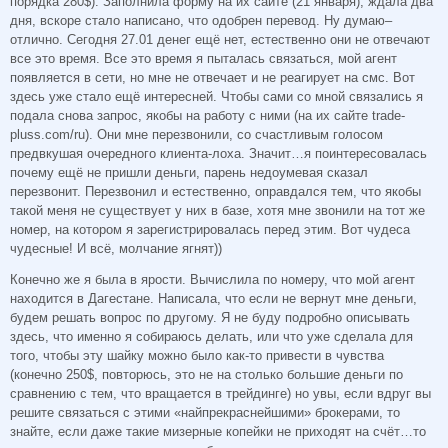
порядка 280$). Заполнила форму на их сайте (21 января), ждала два
дня, вскоре стало написано, что одобрен перевод. Ну думаю–
отлично. Сегодня 27.01 денег ещё нет, естественно они не отвечают
все это время. Все это время я пыталась связаться, мой агент
появляется в сети, но мне не отвечает и не реагирует на смс. Вот
здесь уже стало ещё интересней. Чтобы сами со мной связались я
подала снова запрос, якобы на работу с ними (на их сайте trade-
pluss.com/ru). Они мне перезвонили, со счастливым голосом
предвкушая очередного клиента-лоха. Значит…я поинтересовалась
почему ещё не пришли деньги, парень недоумевая сказал
перезвонит. Перезвонил и естественно, оправдался тем, что якобы
такой меня не существует у них в базе, хотя мне звонили на тот же
номер, на котором я зарегистрировалась перед этим. Вот чудеса
чудесные! И всё, молчание ягнят))
Конечно же я была в ярости. Вычислила по номеру, что мой агент
находится в Дагестане. Написала, что если не вернут мне деньги,
будем решать вопрос по другому. Я не буду подробно описывать
здесь, что именно я собираюсь делать, или что уже сделала для
того, чтобы эту шайку можно было как-то привести в чувства
(конечно 250$, повторюсь, это не на столько большие деньги по
сравнению с тем, что вращается в трейдинге) но увы, если вдруг вы
решите связаться с этими «найпрекраснейшими» брокерами, то
знайте, если даже такие мизерные копейки не приходят на счёт…то