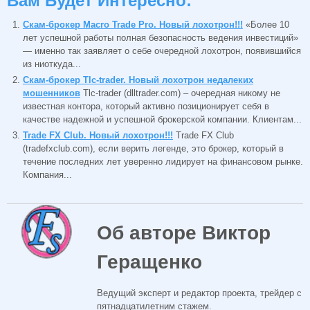
Вам Будет Интересно:
Скам-брокер Macro Trade Pro. Новый лохотрон!!!
«Более 10
лет успешной работы полная безопасность ведения инвестиций»
— именно так заявляет о себе очередной лохотрон, появившийся
из ниоткуда...
Скам-брокер Tlc-trader. Новый лохотрон недалеких
мошенников
Tlc-trader (dlltrader.com) – очередная никому не
известная контора, который активно позиционирует себя в
качестве надежной и успешной брокерской компании. Клиентам...
Trade FX Club. Новый лохотрон!!!
Trade FX Club
(tradefxclub.com), если верить легенде, это брокер, который в
течение последних лет уверенно лидирует на финансовом рынке.
Компания...
Об авторе Виктор
Геращенко
Ведущий эксперт и редактор проекта, трейдер с
пятнадцатилетним стажем.