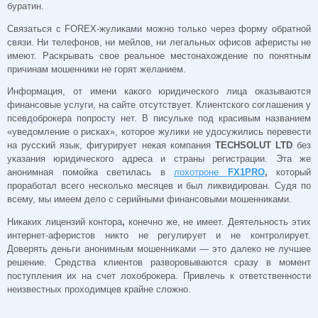
буратин.
Связаться с FOREX-жуликами
можно только через форму обратной
связи. Ни телефонов, ни мейлов, ни легальных офисов аферисты не
имеют. Раскрывать свое реальное местонахождение по понятным
причинам мошенники не горят желанием.
Информация, от имени какого юридического лица оказываются
финансовые услуги, на сайте отсутствует. Клиентского соглашения у
псевдоброкера попросту нет. В писульке под красивым названием
«уведомление о рисках», которое жулики не удосужились перевести
на русский язык, фигурирует некая компания
TECHSOLUT LTD
без
указания юридического адреса и страны регистрации. Эта же
анонимная помойка светилась в
лохотроне
FX1PRO
,
который
проработал всего несколько месяцев и был ликвидирован. Судя по
всему, мы имеем дело с серийными финансовыми мошенниками.
Никаких лицензий контора
,
конечно же, не имеет. Деятельность этих
интернет-аферистов никто не регулирует и не контролирует.
Доверять деньги анонимным мошенниками — это далеко не лучшее
решение. Средства клиентов разворовываются сразу в момент
поступления их на счет лохоброкера. Привлечь к ответственности
неизвестных проходимцев крайне сложно.