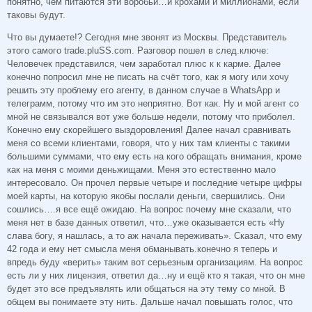
понятно, чем питаются эти воробьи…и крохами и миллионами, если
таковы будут.
Что вы думаете!? Сегодня мне звонят из Москвы. Представитель
этого самого trade.pluSS.com. Разговор пошел в след.ключе:
Человечек представился, чем заработал плюс к к карме. Далее
конечно попросил мне не писать на счёт того, как я могу или хочу
решить эту проблему его агенту, в данном случае в WhatsApp и
телеграмм, потому что им это неприятно. Вот как. Ну и мой агент со
мной не связывался вот уже больше недели, потому что приболел.
Конечно ему скорейшего выздоровления! Далее начал сравнивать
меня со всеми клиентами, говоря, что у них там клиенты с такими
большими суммами, что ему есть на кого обращать внимания, кроме
как на меня с моими деньжищами. Меня это естественно мало
интересовало. Он прочел первые четыре и последние четыре цифры
моей карты, на которую якобы послали деньги, свершились. Они
сошлись….я все ещё ожидаю. На вопрос почему мне сказали, что
меня нет в базе данных ответил, что…уже оказывается есть «Ну
слава богу, я нашлась, а то аж начала переживать». Сказал, что ему
42 года и ему нет смысла меня обманывать.конечно я теперь и
впредь буду «верить» таким вот серьезным организациям. На вопрос
есть ли у них лицензия, ответил да…ну и ещё кто я такая, что он мне
будет это все предъявлять или общаться на эту тему со мной. В
общем вы понимаете эту нить. Дальше начал повышать голос, что