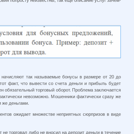
овия попросту неизвестны, так еще описание услуг зачем-
начисляют так называемые бонусы в размере от 20 до
от факт, что вывести со счета деньги и прибыль будет
ен обязательный торговый оборот. Проблема заключается
практически невозможно. Мошенники фактически сразу же
 же деньгами.
иентов ожидает множестве неприятных сюрпризов в виде
т не торговал либо не вносил на депозит деньги в течение