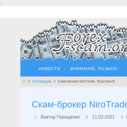
Перейти
.
к
содержимому
Перейти
НОВОСТИ
ВНИМАНИЕ, РОЗЫСК!
к
содержимому
Главная
Публикации
Скам-брокер NiroTrade. Лохотрон!!!
Скам-брокер NiroTrade
Виктор Геращенко
11.02.2021