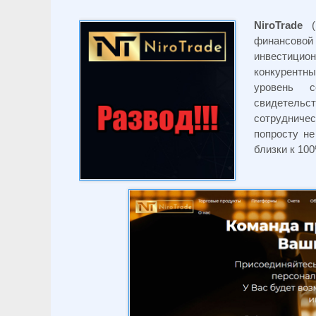
NiroTrade
(
финансово
инвестици
конкурентны
уровень 
свидетельст
сотрудничес
попросту не
близки к 10