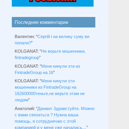
Последние комментарии
Валентин
: “
Сергій і на велику суму ви
попали?
”
KOLGANAT
: “
Не верьте мошенники,
fintradegroup
”
KOLGANAT
: “
Меня кинули эти из
FintradeGroup на 16
”
KOLGANAT
: “
Меня кинули эти
мошенники из FintradeGroup на
162600000теньге,не верьте этим не
людям
”
Анатолий
: “
Даниил Здравстуйте. Можно
с вами связаться ? Нужна ваша
помощь, я сотрудничаю с этой
компанией и у меня уже начались…
”