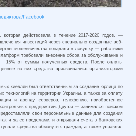
едиктова/Facebook
, которая действовала в течение 2017-2020 годов, —
влечения инвестиций через специально созданные веб-
жертвы мошенничества попадали в ловушку — работники
платформ требовали внесение сбора за обслуживание и
— 15% от суммы полученных средств. После оплаты
щенные на них средства присваивались организаторами
емых киевлян был ответственным за создание юрлица по
 технологий на территории Украины, а также за оплату
изации и аренду серверов, телефонию, приобретенное
дконтрольных предприятий. Другой — занимался поиском
предоставляли свои персональные данные для создания
так и за ее пределами, и открывали счета в банковских
ступали средства обманутых граждан, а также управлял