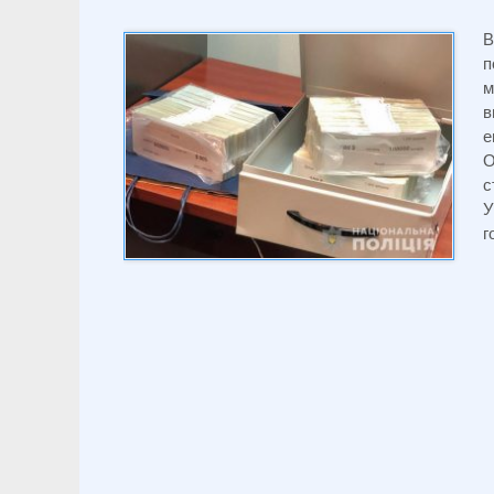
В
м
в
е
О
с
У
г