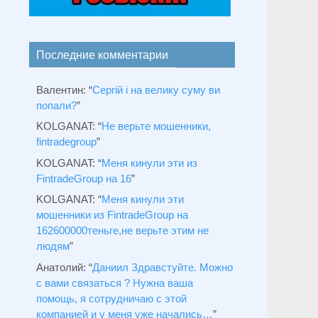
Последние комментарии
Валентин
: “
Сергій і на велику суму ви
попали?
”
KOLGANAT
: “
Не верьте мошенники,
fintradegroup
”
KOLGANAT
: “
Меня кинули эти из
FintradeGroup на 16
”
KOLGANAT
: “
Меня кинули эти
мошенники из FintradeGroup на
162600000теньге,не верьте этим не
людям
”
Анатолий
: “
Даниил Здравстуйте. Можно
с вами связаться ? Нужна ваша
помощь, я сотрудничаю с этой
компанией и у меня уже начались…
”