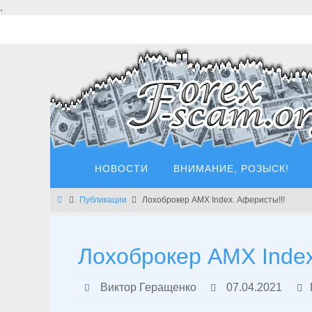
Перейти
.
к
содержимому
Перейти
НОВОСТИ
ВНИМАНИЕ, РОЗЫСК!
к
содержимому
Главная
Публикации
Лохоброкер AMX Index. Аферисты!!!
Лохоброкер AMX Index
Виктор Геращенко
07.04.2021