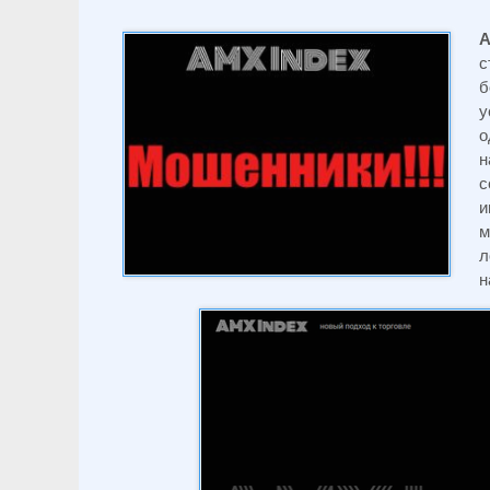
A
с
б
у
о
н
с
и
м
л
н