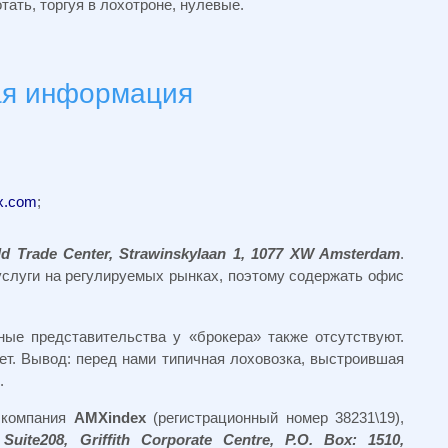
ать, торгуя в лохотроне, нулевые.
ая информация
x.com
;
d Trade Center, Strawinskylaan 1, 1077 XW Amsterdam
.
услуги на регулируемых рынках, поэтому содержать офис
ные представительства у «брокера» также отсутствуют.
ет. Вывод: перед нами типичная лоховозка, выстроившая
.
 компания
AMXindex
(регистрационный номер 38231\19),
у
Suite208, Griffith Corporate Centre, P.O. Box: 1510,