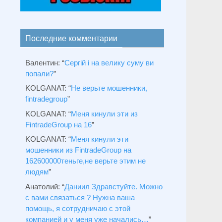
Последние комментарии
Валентин
: “
Сергій і на велику суму ви
попали?
”
KOLGANAT
: “
Не верьте мошенники,
fintradegroup
”
KOLGANAT
: “
Меня кинули эти из
FintradeGroup на 16
”
KOLGANAT
: “
Меня кинули эти
мошенники из FintradeGroup на
162600000теньге,не верьте этим не
людям
”
Анатолий
: “
Даниил Здравстуйте. Можно
с вами связаться ? Нужна ваша
помощь, я сотрудничаю с этой
компанией и у меня уже начались…
”