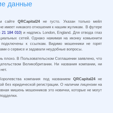
ие данные
ом сайте
QRCapital24
не густо. Указан только мейл
, не имеет никакого отношения к нашим жуликам. В футере
 21 184 010
) и надпись London, England. Для отвода глаз
циальных сетей. Однако нажимая на иконку комьюнити
е подключены к ссылкам. Видимо мошенники не горят
ами о сервисе и задавали неудобные вопросы.
нь плохо. В Пользовательском Соглашении заявлено, что
дательством Великобритании. Ни названия компании, ни
нет.
Королевства компания под названием
QRCapital24
не
ой без юридической регистрации. О наличии лицензии на
овная мишень мошенников это новички, которые не могут
 подделки.