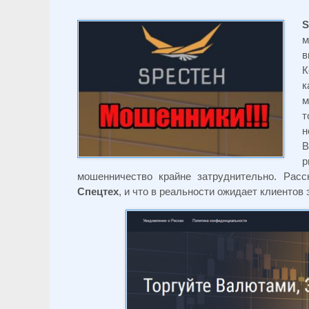
S
м
в
К
к
м
т
н
В
р
мошенничество крайне затруднительно. Рас
Спецтех
, и что в реальности ожидает клиентов 