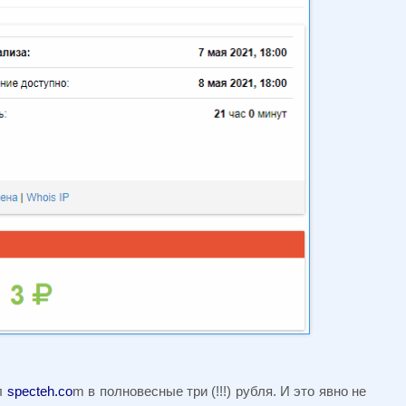
л
specteh.co
m в полновесные три (!!!) рубля. И это явно не