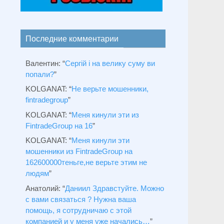
Последние комментарии
Валентин
: “
Сергій і на велику суму ви
попали?
”
KOLGANAT
: “
Не верьте мошенники,
fintradegroup
”
KOLGANAT
: “
Меня кинули эти из
FintradeGroup на 16
”
KOLGANAT
: “
Меня кинули эти
мошенники из FintradeGroup на
162600000теньге,не верьте этим не
людям
”
Анатолий
: “
Даниил Здравстуйте. Можно
с вами связаться ? Нужна ваша
помощь, я сотрудничаю с этой
компанией и у меня уже начались…
”