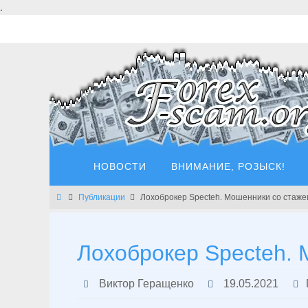
Перейти
.
к
содержимому
Перейти
НОВОСТИ
ВНИМАНИЕ, РОЗЫСК!
к
содержимому
Главная
Публикации
Лохоброкер Specteh. Мошенники со стажем
Лохоброкер Specteh. 
Виктор Геращенко
19.05.2021