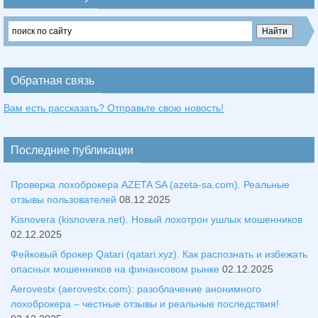
Обратная связь
Вам есть рассказать? Отправьте свою новость!
Последние публикации
Проверка лохоброкера AZETA SA (azeta-sa.com). Реальные
отзывы пользователей
08.12.2025
Kisnovera (kisnovera.net). Новый лохотрон ушлых мошенников
02.12.2025
Фейковый брокер Qatari (qatari.xyz). Как распознать и избежать
опасных мошенников на финансовом рынке
02.12.2025
Aerovestx (aerovestx.com): разоблачение анонимного
лохоброкера – честные отзывы и реальные последствия!