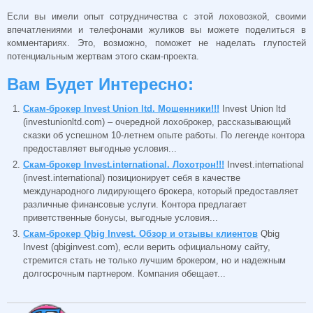
Если вы имели опыт сотрудничества с этой лоховозкой, своими
впечатлениями и телефонами жуликов вы можете поделиться в
комментариях. Это, возможно, поможет не наделать глупостей
потенциальным жертвам этого скам-проекта.
Вам Будет Интересно:
Скам-брокер Invest Union ltd. Мошенники!!!
Invest Union ltd
(investunionltd.com) – очередной лохоброкер, рассказывающий
сказки об успешном 10-летнем опыте работы. По легенде контора
предоставляет выгодные условия...
Скам-брокер Invest.international. Лохотрон!!!
Invest.international
(invest.international) позиционирует себя в качестве
международного лидирующего брокера, который предоставляет
различные финансовые услуги. Контора предлагает
приветственные бонусы, выгодные условия...
Скам-брокер Qbig Invest. Обзор и отзывы клиентов
Qbig
Invest (qbiginvest.com), если верить официальному сайту,
стремится стать не только лучшим брокером, но и надежным
долгосрочным партнером. Компания обещает...