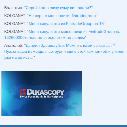
Валентин
: “
Сергій і на велику суму ви попали?
”
KOLGANAT
: “
Не верьте мошенники, fintradegroup
”
KOLGANAT
: “
Меня кинули эти из FintradeGroup на 16
”
KOLGANAT
: “
Меня кинули эти мошенники из FintradeGroup на
162600000теньге,не верьте этим не людям
”
Анатолий
: “
Даниил Здравстуйте. Можно с вами связаться ?
Нужна ваша помощь, я сотрудничаю с этой компанией и у меня
уже начались…
”