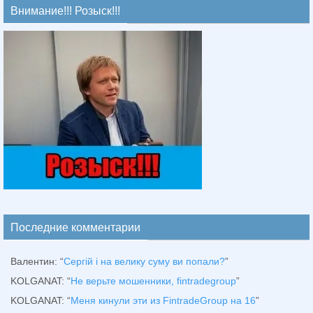
Внимание!!! Розыск!!!
Последние комментарии
Валентин
: “
Сергій і на велику суму ви попали?
”
KOLGANAT
: “
Не верьте мошенники, fintradegroup
”
KOLGANAT
: “
Меня кинули эти из FintradeGroup на 16
”