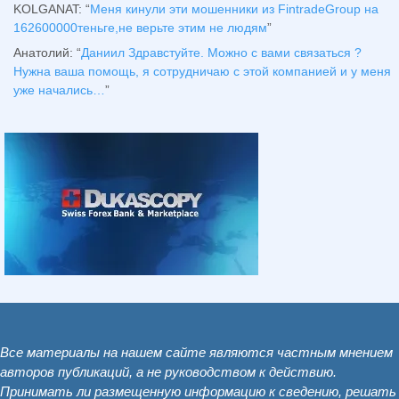
KOLGANAT
: “
Меня кинули эти мошенники из FintradeGroup на
162600000теньге,не верьте этим не людям
”
Анатолий
: “
Даниил Здравстуйте. Можно с вами связаться ?
Нужна ваша помощь, я сотрудничаю с этой компанией и у меня
уже начались…
”
Все материалы на нашем сайте являются частным мнением
авторов публикаций, а не руководством к действию.
Принимать ли размещенную информацию к сведению, решать