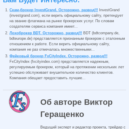
Скам-брокер InvestGrand. Осторожно, развод!!!
InvestGrand
(investgrand.com), если верить официальному сайту, претендует
на звание флагмана на рынке брокерских услуг. По словам
создателям сервиса компания имеет...
Лохоброкер BDT. Осторожно, развод!!!
BDT (bdtcompany.de,
bdteurope.de) представляется признанным брокером с эталонным
отношением к работе. Если верить официальному сайту,
компания не раз отмечалась множественными...
Фейковый брокер FxCityIndex. Осторожно, развод!!!
FxCityIndex (fxcityindex.com) представляется надежным,
регулируемым брокером, который на протяжении нескольких лет
успешно обслуживает внушительное количество клиентов.
Компания обещает предоставить лучшие...
Об авторе Виктор
Геращенко
Ведущий эксперт и редактор проекта, трейдер с