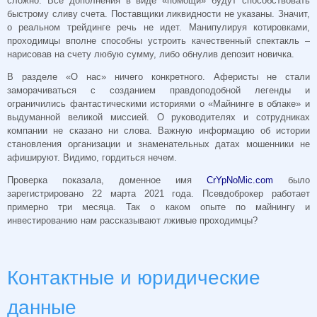
сложно. Все дополнения в виде «помощи» будут способствовать
быстрому сливу счета. Поставщики ликвидности не указаны. Значит,
о реальном трейдинге речь не идет. Манипулируя котировками,
проходимцы вполне способны устроить качественный спектакль –
нарисовав на счету любую сумму, либо обнулив депозит новичка.
В разделе «О нас» ничего конкретного. Аферисты не стали
заморачиваться с созданием правдоподобной легенды и
ограничились фантастическими историями о «Майнинге в облаке» и
выдуманной великой миссией. О руководителях и сотрудниках
компании не сказано ни слова. Важную информацию об истории
становления организации и знаменательных датах мошенники не
афишируют. Видимо, гордиться нечем.
Проверка показала, доменное имя
CrYpNoMic.com
было
зарегистрировано 22 марта 2021 года. Псевдоброкер работает
примерно три месяца. Так о каком опыте по майнингу и
инвестированию нам рассказывают лживые проходимцы?
Контактные и юридические
данные