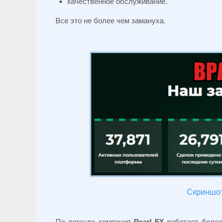
качественное обслуживание.
Все это не более чем замануха.
Скриншот 
По легенде компания
Pearl FX
работает более