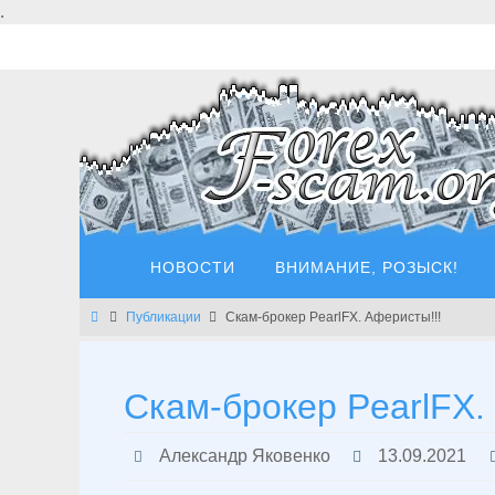
Перейти
.
к
содержимому
Перейти
НОВОСТИ
ВНИМАНИЕ, РОЗЫСК!
к
содержимому
Главная
Публикации
Скам-брокер PearlFX. Аферисты!!!
Скам-брокер PearlFX.
Александр Яковенко
13.09.2021