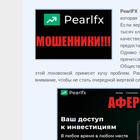
PearlFX
которая
Если вер
тысяч кл
качест
предост
Однако 
прячет
Обществе
этой лоховозкой принесет кучу проблем. Р
внимание, чтобы не стать очередной жертвой с