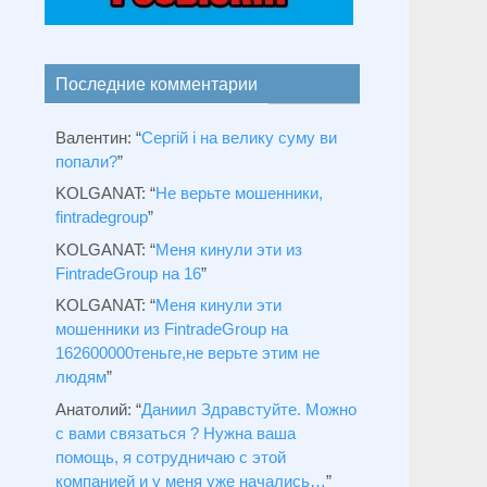
Последние комментарии
Валентин
: “
Сергій і на велику суму ви
попали?
”
KOLGANAT
: “
Не верьте мошенники,
fintradegroup
”
KOLGANAT
: “
Меня кинули эти из
FintradeGroup на 16
”
KOLGANAT
: “
Меня кинули эти
мошенники из FintradeGroup на
162600000теньге,не верьте этим не
людям
”
Анатолий
: “
Даниил Здравстуйте. Можно
с вами связаться ? Нужна ваша
помощь, я сотрудничаю с этой
компанией и у меня уже начались…
”