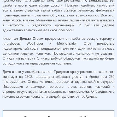
просто доступ к рынкам, получите результат! С
DeltaStream
вы
увидите его в кратчайшие сроки!»
. Помимо подобных напутствий
вся главная страница сайта забита лживой рекламой, фейковыми
преимуществами и сказками об уникальных возможностях. Все это,
конечно же, вранье. Мошенникам нужно заставить клиента поверить
в честность и надежность организации. И они это делают
единственно возможным для себя способом.
Клиентам
Дельта Стрим
предоставляет якобы авторскую торговую
платформу WebTrader и MobileTrader. Этот полностью
подконтрольный софт предназначен для имитации торговли и слива
депозитов наивных новичков. Поставщики ликвидности не указаны.
Откуда им взяться? С низкопробной офшорной пустышкой не будет
сотрудничать ни одна серьезная компания.
Демо-счета у лохоброкера нет. Придется сразу раскошеливаться как
минимум на 250$. Шарлатаны обещают доступ к более чем 250
инструментам. Описание типов торговых аккаунтов крайне скудное.
Информация о размерах торгового плеча, свопов, комиссий и
спредов отсутствует. Такая скрытность неприемлема. Очевидно, что
лоховозка ориентирована на людей, далеких от трейдинга.