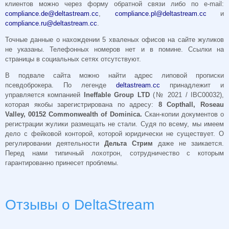
клиентов можно через форму обратной связи либо по e-mail:
compliance.de@deltastream.cc
,
compliance.pl@deltastream.cc
и
compliance.ru@deltastream.cc
.
Точные данные о нахождении 5 хваленых офисов на сайте жуликов
не указаны. Телефонных номеров нет и в помине. Ссылки на
страницы в социальных сетях отсутствуют.
В подвале сайта можно найти адрес липовой прописки
псевдоброкера. По легенде
deltastream.cc
принадлежит и
управляется компанией
Ineffable Group LTD
(№ 2021 / IBC00032),
которая якобы зарегистрирована по адресу:
8 Copthall, Roseau
Valley, 00152 Commonwealth of Dominica.
Скан-копии документов о
регистрации жулики размещать не стали. Судя по всему, мы имеем
дело с фейковой конторой, которой юридически не существует. О
регулировании деятельности
Дельта Стрим
даже не заикается.
Перед нами типичный лохотрон, сотрудничество с которым
гарантированно принесет проблемы.
Отзывы о DeltaStream