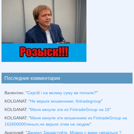
Последние комментарии
Валентин
: “
Сергій і на велику суму ви попали?
”
KOLGANAT
: “
Не верьте мошенники, fintradegroup
”
KOLGANAT
: “
Меня кинули эти из FintradeGroup на 16
”
KOLGANAT
: “
Меня кинули эти мошенники из FintradeGroup на
162600000теньге,не верьте этим не людям
”
Анатолий
: “
Даниил Здравстуйте. Можно с вами связаться ?