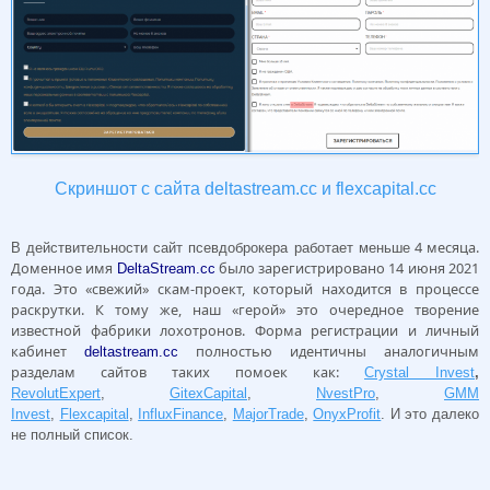
Скриншот с сайта deltastream.cc и flexcapital.cc
4 месяца.
В действительности сайт псевдоброкера работает меньше
Доменное имя
было зарегистрировано 14 июня 2021
DeltaStream.cc
года. Это «свежий» скам-проект, который находится в процессе
раскрутки. К тому же, наш «герой» это очередное творение
известной фабрики лохотронов. Форма регистрации и личный
кабинет
полностью идентичны аналогичным
deltastream.cc
разделам сайтов таких помоек как:
Crystal Invest
,
RevolutExpert
,
GitexCapital
,
NvestPro
,
GMM
Invest
,
Flexcapital
,
InfluxFinance
,
MajorTrade
,
OnyxProfit
. И это далеко
не полный список.