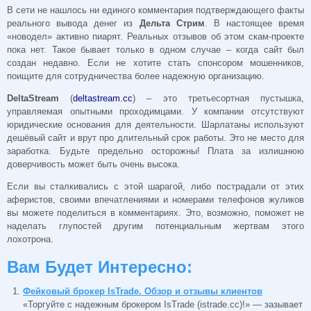
В сети не нашлось ни единого комментария подтверждающего факты
реального вывода денег из
Дельта Стрим
. В настоящее время
«новодел» активно пиарят. Реальных отзывов об этом скам-проекте
пока нет. Такое бывает только в одном случае – когда сайт был
создан недавно. Если не хотите стать спонсором мошенников,
поищите для сотрудничества более надежную организацию.
DeltaStream
(
deltastream.cc
) – это третьесортная пустышка,
управляемая опытными проходимцами. У компании отсутствуют
юридические основания для деятельности. Шарлатаны используют
дешёвый сайт и врут про длительный срок работы. Это не место для
заработка. Будьте предельно осторожны! Плата за излишнюю
доверчивость может быть очень высока.
Если вы сталкивались с этой шарагой, либо пострадали от этих
аферистов, своими впечатлениями и номерами телефонов жуликов
вы можете поделиться в комментариях. Это, возможно, поможет не
наделать глупостей другим потенциальным жертвам этого
лохотрона.
Вам Будет Интересно:
Фейковый брокер IsTrade. Обзор и отзывы клиентов
«Торгуйте с надежным брокером IsTrade (istrade.cc)!» — зазывает