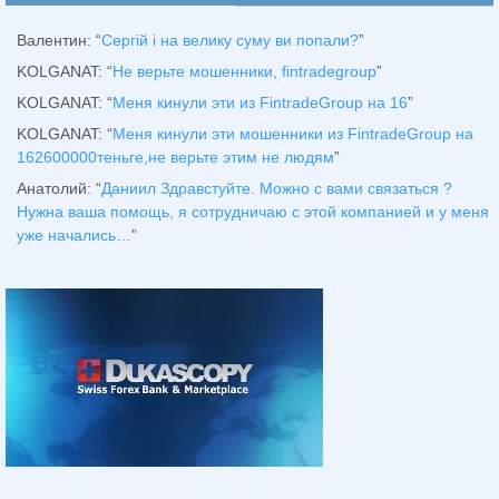
Валентин
: “
Сергій і на велику суму ви попали?
”
KOLGANAT
: “
Не верьте мошенники, fintradegroup
”
KOLGANAT
: “
Меня кинули эти из FintradeGroup на 16
”
KOLGANAT
: “
Меня кинули эти мошенники из FintradeGroup на
162600000теньге,не верьте этим не людям
”
Анатолий
: “
Даниил Здравстуйте. Можно с вами связаться ?
Нужна ваша помощь, я сотрудничаю с этой компанией и у меня
уже начались…
”