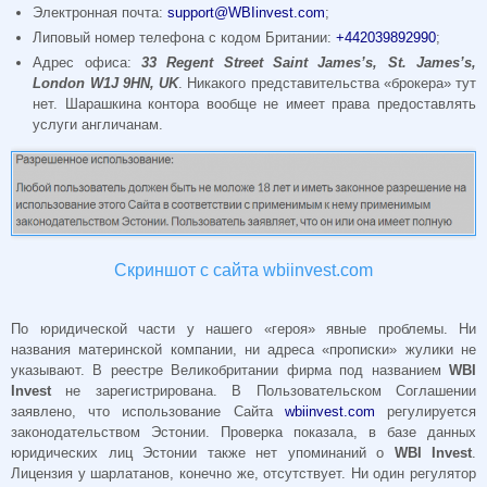
Электронная почта:
support@WBIinvest.com
;
Липовый номер телефона с кодом Британии:
+442039892990
;
Адрес офиса:
33 Regent Street Saint James’s, St. James’s,
London W1J 9HN, UK
. Никакого представительства «брокера» тут
нет. Шарашкина контора вообще не имеет права предоставлять
услуги англичанам.
Скриншот с сайта wbiinvest.com
По юридической части у нашего «героя» явные проблемы. Ни
названия материнской компании, ни адреса «прописки» жулики не
указывают. В реестре Великобритании фирма под названием
WBI
Invest
не зарегистрирована. В Пользовательском Соглашении
заявлено, что использование Сайта
wbiinvest.com
регулируется
законодательством Эстонии. Проверка показала, в базе данных
юридических лиц Эстонии также нет упоминаний о
WBI Invest
.
Лицензия у шарлатанов, конечно же, отсутствует. Ни один регулятор