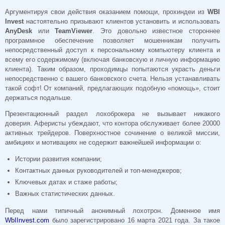
Аргументируя свои действия оказанием помощи, прохиндеи из
WBI
Invest
настоятельно призывают клиентов установить и использовать
AnyDesk
или
TeamViewer
. Это довольно известное стороннее
программное обеспечение позволяет мошенникам получить
непосредственный доступ к персональному компьютеру клиента и
всему его содержимому (включая банковскую и личную информацию
клиента). Таким образом, проходимцы попытаются украсть деньги
непосредственно с вашего банковского счета. Нельзя устанавливать
такой софт! От компаний, предлагающих подобную «помощь», стоит
держаться подальше.
Презентационный раздел лохоброкера не вызывает никакого
доверия. Аферисты убеждают, что контора обслуживает более 20000
активных трейдеров. Поверхностное сочинение о великой миссии,
амбициях и мотивациях не содержит важнейшей информации о:
Истории развития компании;
Контактных данных руководителей и топ-менеджеров;
Ключевых датах и стаже работы;
Важных статистических данных.
Перед нами типичный анонимный лохотрон. Доменное имя
WbIInvest.com
было зарегистрировано 16 марта 2021 года. За такое