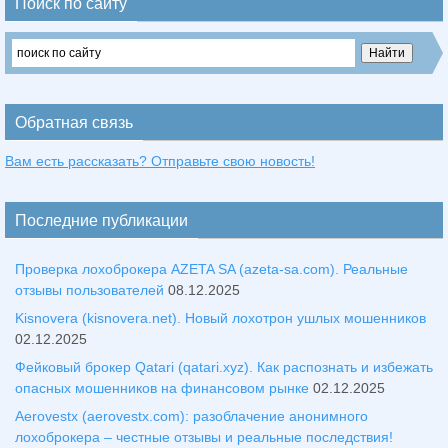
Поиск по сайту
Обратная связь
Вам есть рассказать? Отправьте свою новость!
Последние публикации
Проверка лохоброкера AZETA SA (azeta-sa.com). Реальные
отзывы пользователей
08.12.2025
Kisnovera (kisnovera.net). Новый лохотрон ушлых мошенников
02.12.2025
Фейковый брокер Qatari (qatari.xyz). Как распознать и избежать
опасных мошенников на финансовом рынке
02.12.2025
Aerovestx (aerovestx.com): разоблачение анонимного
лохоброкера – честные отзывы и реальные последствия!