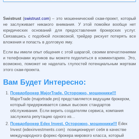
Swistrust
(
swistrust.com
) – это мошеннический скам-проект, который
не заслуживает никакого внимания. У этой помойки вообще нет
юридических оснований для предоставления брокерских услуг.
Связавшись с подобной лоховозкой, трейдер рискует потерять все
вложения и попасть в долговую яму.
Если вы имели опыт общения с этой шарагой, своими впечатлениями
и телефонами жуликов вы можете поделиться в комментариях. Это,
возможно, поможет не наделать глупостей потенциальным жертвам
этого скам-проекта.
Вам Будет Интересно:
Псевдоброкер MajorTrade. Осторожно, мошенники!!!
MajorTrade (majortrade.pro) представляется ведущим брокером,
который придерживается самых высоких стандартов
обслуживания. Если верить создателям сервиса, компания
заслужила репутацию одного из...
Псевдоброкер Edex Invest. Осторожно, мошенники!!!
Edex
Invest (edexinvestments.com) позиционирует себя в качестве
международного форекс-брокера мирового класса, который