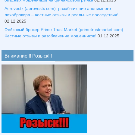
опасных мошенников на финансовом рынке
02.12.2025
Aerovestx (aerovestx.com): разоблачение анонимного
лохоброкера – честные отзывы и реальные последствия!
02.12.2025
Фейковый брокер Prime Trust Market (primetrustmarket.com).
Честные отзывы и разоблачение мошенников!
01.12.2025
Внимание!!! Розыск!!!