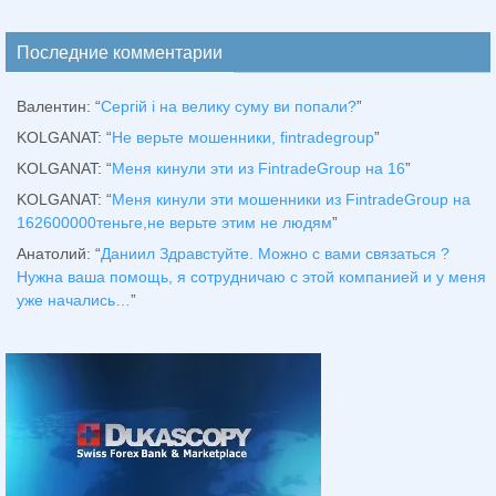
Последние комментарии
Валентин
: “
Сергій і на велику суму ви попали?
”
KOLGANAT
: “
Не верьте мошенники, fintradegroup
”
KOLGANAT
: “
Меня кинули эти из FintradeGroup на 16
”
KOLGANAT
: “
Меня кинули эти мошенники из FintradeGroup на
162600000теньге,не верьте этим не людям
”
Анатолий
: “
Даниил Здравстуйте. Можно с вами связаться ?
Нужна ваша помощь, я сотрудничаю с этой компанией и у меня
уже начались…
”