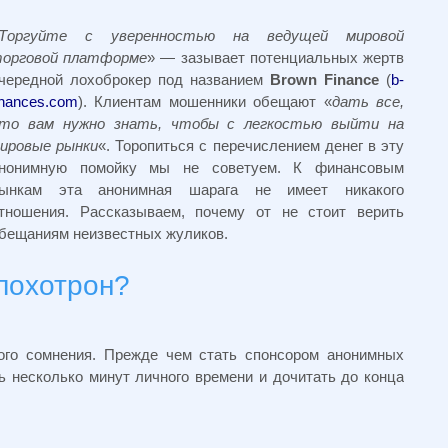
Торгуйте с уверенностью на ведущей мировой
орговой платформе
» — зазывает потенциальных жертв
чередной лохоброкер под названием
Brown Finance
(
b-
inances.com
). Клиентам мошенники обещают «
дать все,
то вам нужно знать, чтобы с легкостью выйти на
ировые рынки
«. Торопиться с перечислением денег в эту
нонимную помойку мы не советуем. К финансовым
ынкам эта анонимная шарага не имеет никакого
тношения. Рассказываем, почему от не стоит верить
бещаниям неизвестных жуликов.
 лохотрон?
кого сомнения. Прежде чем стать спонсором анонимных
ь несколько минут личного времени и дочитать до конца