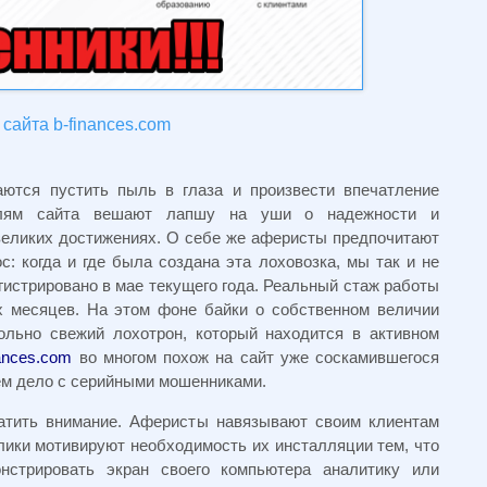
сайта b-finances.com
аются пустить пыль в глаза и произвести впечатление
телям сайта вешают лапшу на уши о надежности и
 великих достижениях. О себе же аферисты предпочитают
с: когда и где была создана эта лоховозка, мы так и не
истрировано в мае текущего года. Реальный стаж работы
х месяцев. На этом фоне байки о собственном величии
ольно свежий лохотрон, который находится в активном
nances.com
во многом похож на сайт уже соскамившегося
еем дело с серийными мошенниками.
ратить внимание. Аферисты навязывают своим клиентам
лики мотивируют необходимость их инсталляции тем, что
нстрировать экран своего компьютера аналитику или