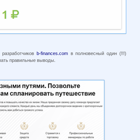
я разработчиков
b-finances.com
в полновесный один (!!!)
елать правильные выводы.