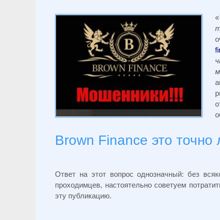
«
т
о
f
ч
м
а
р
о
о
Brown Finance это точно
Ответ на этот вопрос однозначный: без вся
проходимцев, настоятельно советуем потратит
эту публикацию.