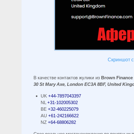
Скриншот с 
В качестве контактов жулики из
Brown Financ
30 St Mary Axe, London EC3A 8BF, United Kin
UK
+44-7897043397
NL
+31-102005302
BE
+32-460225079
AU
+61-242166622
NZ
+64-68806282
Свое реальное местонахождение по понятным 