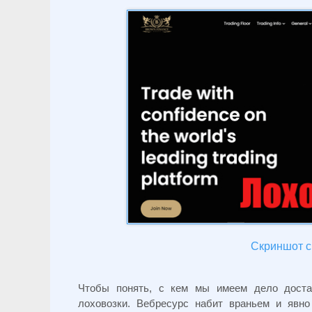
Скриншот с 
Чтобы понять, с кем мы имеем дело доста
лоховозки. Вебресурс набит враньем и явно