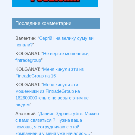
Последние комментарии
Валентин
: “
Сергій і на велику суму ви
попали?
”
KOLGANAT
: “
Не верьте мошенники,
fintradegroup
”
KOLGANAT
: “
Меня кинули эти из
FintradeGroup на 16
”
KOLGANAT
: “
Меня кинули эти
мошенники из FintradeGroup на
162600000теньге,не верьте этим не
людям
”
Анатолий
: “
Даниил Здравстуйте. Можно
с вами связаться ? Нужна ваша
помощь, я сотрудничаю с этой
компанией и у меня уже начались…
”