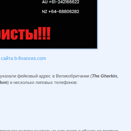
сайта b-finances.com
e
указали фейковый адрес в Великобритании (
The Gherkin,
gdom
) и несколько липовых телефонов:
причинам жулики тщательно скрывают и общаться вживую