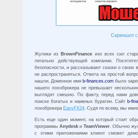
Скриншот с 
Жулики из
BrownFinance
изо всех сил стар
легально действующей компании. Посети
безопасности, и рассказывают сказки о своих
не распространяться. Ответа на простой вопро
нашли. Доменное имя
b-finances.com
было зарег
нашего лохоброкера не превышает нескольки
выглядят смешно. По факту, перед нами дов
поиске богатых и наивных буратин. Сайт
b-fi
лохоброкера
EasyFX24
. Судя по всему, мы им
Есть еще один момент, на который стоит об
программы
Anydesk
и
TeamViewer
. Обычно жу
с этими приложениями клиент сможет демо