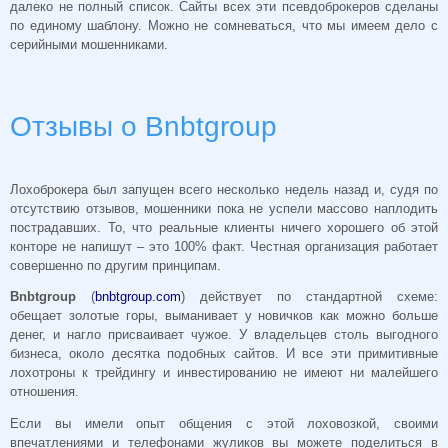
далеко не полный список. Сайты всех эти псевдоброкеров сделаны
по единому шаблону. Можно не сомневаться, что мы имеем дело с
серийными мошенниками.
Отзывы о Bnbtgroup
Лохоброкера был запущен всего несколько недель назад и, судя по
отсутствию отзывов, мошенники пока не успели массово наплодить
пострадавших. То, что реальные клиенты ничего хорошего об этой
конторе не напишут – это 100% факт. Честная организация работает
совершенно по другим принципам.
Bnbtgroup
(
bnbtgroup.com
) действует по стандартной схеме:
обещает золотые горы, выманивает у новичков как можно больше
денег, и нагло присваивает чужое. У владельцев столь выгодного
бизнеса, около десятка подобных сайтов. И все эти примитивные
лохотроны к трейдингу и инвестированию не имеют ни малейшего
отношения.
Если вы имели опыт общения с этой лоховозкой, своими
впечатлениями и телефонами жуликов вы можете поделиться в