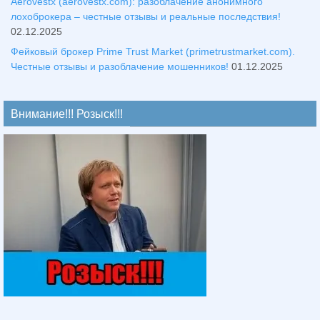
Aerovestx (aerovestx.com): разоблачение анонимного
лохоброкера – честные отзывы и реальные последствия!
02.12.2025
Фейковый брокер Prime Trust Market (primetrustmarket.com).
Честные отзывы и разоблачение мошенников!
01.12.2025
Внимание!!! Розыск!!!