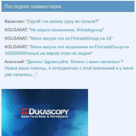
Последние комментарии
Валентин
: “
Сергій і на велику суму ви попали?
”
KOLGANAT
: “
Не верьте мошенники, fintradegroup
”
KOLGANAT
: “
Меня кинули эти из FintradeGroup на 16
”
KOLGANAT
: “
Меня кинули эти мошенники из FintradeGroup на
162600000теньге,не верьте этим не людям
”
Анатолий
: “
Даниил Здравстуйте. Можно с вами связаться ?
Нужна ваша помощь, я сотрудничаю с этой компанией и у меня
уже начались…
”