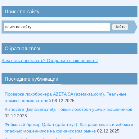
Поиск по сайту
Обратная связь
Вам есть рассказать? Отправьте свою новость!
Последние публикации
Проверка лохоброкера AZETA SA (azeta-sa.com). Реальные
отзывы пользователей
08.12.2025
Kisnovera (kisnovera.net). Новый лохотрон ушлых мошенников
02.12.2025
Фейковый брокер Qatari (qatari.xyz). Как распознать и избежать
опасных мошенников на финансовом рынке
02.12.2025