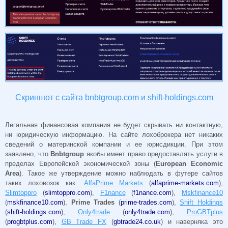
Скриншот с сайта bnbtgroup.com и shift-holdings.com
Легальная финансовая компания не будет скрывать ни контактную,
ни юридическую информацию. На сайте лохоброкера нет никаких
сведений о материнской компании и ее юрисдикции. При этом
заявлено, что
Bnbtgroup
якобы имеет право предоставлять услуги в
пределах Европейской экономической зоны (
European Economic
Area
). Такое же утверждение можно наблюдать в футере сайтов
таких лоховозок как:
AlfaPrime Markets
(
alfaprime-markets.com
),
Slimtoppro
(
slimtoppro.com
),
F1nance
(
f1nance.com
),
Mskfinance10
(
mskfinance10.com
),
Prime Trades
(
prime-trades.com
),
Shift Holdings
(
shift-holdings.com
),
Only4trade
(
only4trade.com
),
ProGBTplus
(
progbtplus.com
),
GB Trade FX
(
gbtrade24.co.uk
) и наверняка это