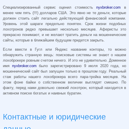
Специализированный сервис оценил стоимость
nyxbroker.com
в
менее чем пять (!!!) долларов США. Это явно не те деньги, которые
должен стоить сайт легально действующей финансовой компании.
Уровень этой шараги предельно понятен. Срок жизни подобных
лохотронов редко превышает несколько месяцев. Аферисты это
прекрасно понимают, и не желают тратить деньги на мошеннические
сайты, которые в ближайшем будущем придется закрыть.
Если ввести в Гугл или Яндекс название конторы, то можно
обнаружить странную вещь: поисковые системы не знают о нашем
лохоброкере ровным счетом ничего. И это не удивительно. Доменное
имя
nyxbroker.com
было зарегистрировано 9 июля 2020 года, но
мошеннический сайт был запущен только в прошлом году. Реальный
стаж работы нашего лохоброкера всего пара-тройка месяцев. На
этом фоне байки о собственном величии выглядят смешно. По
факту, перед нами довольно свежий лохотрон, который находится в
активном поиске богатых и наивных буратин.
Контактные и юридические
данные