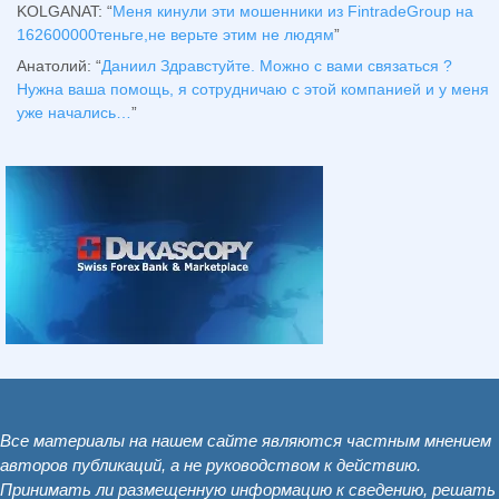
KOLGANAT
: “
Меня кинули эти мошенники из FintradeGroup на
162600000теньге,не верьте этим не людям
”
Анатолий
: “
Даниил Здравстуйте. Можно с вами связаться ?
Нужна ваша помощь, я сотрудничаю с этой компанией и у меня
уже начались…
”
Все материалы на нашем сайте являются частным мнением
авторов публикаций, а не руководством к действию.
Принимать ли размещенную информацию к сведению, решать