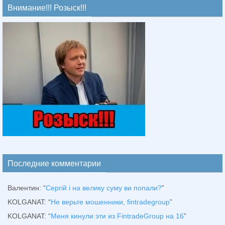
Внимание!!! Розыск!!!
Последние комментарии
Валентин
: “
Сергій і на велику суму ви попали?
”
KOLGANAT
: “
Не верьте мошенники, fintradegroup
”
KOLGANAT
: “
Меня кинули эти из FintradeGroup на 16
”