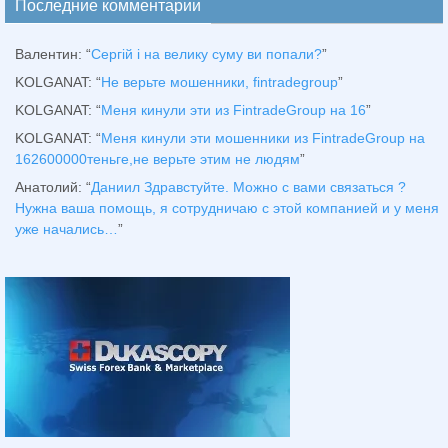
Последние комментарии
Валентин
: “
Сергій і на велику суму ви попали?
”
KOLGANAT
: “
Не верьте мошенники, fintradegroup
”
KOLGANAT
: “
Меня кинули эти из FintradeGroup на 16
”
KOLGANAT
: “
Меня кинули эти мошенники из FintradeGroup на
162600000теньге,не верьте этим не людям
”
Анатолий
: “
Даниил Здравстуйте. Можно с вами связаться ?
Нужна ваша помощь, я сотрудничаю с этой компанией и у меня
уже начались…
”