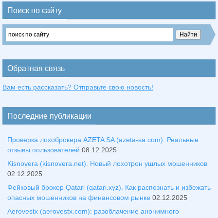
Поиск по сайту
Обратная связь
Вам есть рассказать? Отправьте свою новость!
Последние публикации
Проверка лохоброкера AZETA SA (azeta-sa.com). Реальные
отзывы пользователей
08.12.2025
Kisnovera (kisnovera.net). Новый лохотрон ушлых мошенников
02.12.2025
Фейковый брокер Qatari (qatari.xyz). Как распознать и избежать
опасных мошенников на финансовом рынке
02.12.2025
Aerovestx (aerovestx.com): разоблачение анонимного