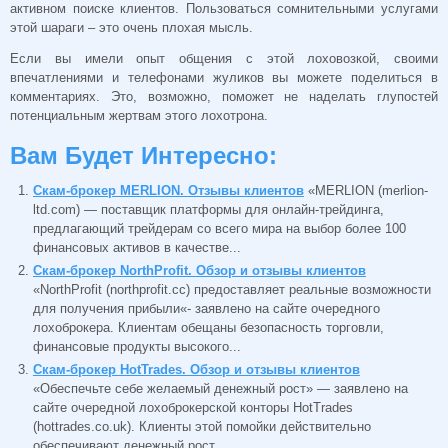
активном поиске клиентов. Пользоваться сомнительными услугами
этой шараги – это очень плохая мысль.
Если вы имели опыт общения с этой лоховозкой, своими
впечатлениями и телефонами жуликов вы можете поделиться в
комментариях. Это, возможно, поможет не наделать глупостей
потенциальным жертвам этого лохотрона.
Вам Будет Интересно:
Скам-брокер MERLION. Отзывы клиентов
«MERLION (merlion-
ltd.com) — поставщик платформы для онлайн-трейдинга,
предлагающий трейдерам со всего мира на выбор более 100
финансовых активов в качестве...
Скам-брокер NorthProfit. Обзор и отзывы клиентов
«NorthProfit (northprofit.cc) предоставляет реальные возможности
для получения прибыли«- заявлено на сайте очередного
лохоброкера. Клиентам обещаны безопасность торговли,
финансовые продукты высокого...
Скам-брокер HotTrades. Обзор и отзывы клиентов
«Обеспечьте себе желаемый денежный рост» — заявлено на
сайте очередной лохоброкерской конторы HotTrades
(hottrades.co.uk). Клиенты этой помойки действительно
обеспечивают денежный рост....