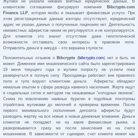
Жулики не указали никаких внятных юридических данных. В
клиентском соглашении фигурирует компания
Bibcrypto.com
Finance LLP
, которая якобы и оказывает финансовые услуги. При
этом регистрационные данные конторы отсутствуют, юридический
адрес не указан, данных о полученных лицензиях нет. Деятельность
неизвестных аферистов никем не регулируется и не контролируется.
Для клиентов это значит отсутствие даже гипотетической
возможности отстаивать свои интересы в правовом поле.
Отправлять деньги в никуда – это вершина глупости.
Положительных отзывов о
Bibcrypto
(
bibcrypto.com
) нет и быть не
может. Доменное имя мошеннического сайта было зарегистрировано
19 июня текущего года и жулики попросту не успели пока
развернуться в полную силу. Проходимцы работают вне правового
поля и тупо воруют клиентские деньги. Аферисты обладают
немалым опытом в сфере развода наивного населения. Жертв ищут
в социальных сетях и методом так называемых “холодных звонков”.
Схема по вовлечению наивных буратин в подобные лохотроны
отработана жуликами до мелочей и проверена временем. После
первого минимального пополнения депозита аферисты будут
разводить жертву на все новые и новые денежные вливания. Деньги
клиентов не попадают ни на какие финансовые рынки, а
разворовываются сразу же после зачисления их на счета
мошенников. В зависимости от сценария, счет клиента может как