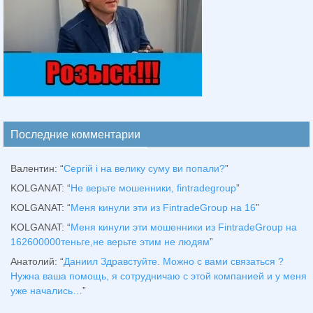
Последние комментарии
Валентин
: “
Сергій і на велику суму ви попали?
”
KOLGANAT
: “
Не верьте мошенники, fintradegroup
”
KOLGANAT
: “
Меня кинули эти из FintradeGroup на 16
”
KOLGANAT
: “
Меня кинули эти мошенники из FintradeGroup на
162600000теньге,не верьте этим не людям
”
Анатолий
: “
Даниил Здравстуйте. Можно с вами связаться ?
Нужна ваша помощь, я сотрудничаю с этой компанией и у меня
уже начались…
”