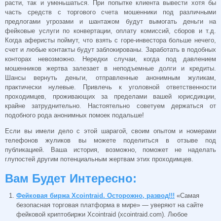
расти, так и уменьшаться. При попытке клиента вывести хотя бы
часть средств с торгового счета мошенники под различными
предлогами угрозами и шантажом будут вымогать деньги на
фейковые услуги по конвертации, оплату комиссий, сборов и т.д.
Когда аферисты поймут, что взять с горе-инвестора больше нечего,
счет и любые контакты будут заблокированы. Заработать в подобных
конторах невозможно. Нередки случаи, когда под давлением
мошенников жертва залезает в неподъемные долги и кредиты.
Шансы вернуть деньги, отправленные анонимным жуликам,
практически нулевые. Привлечь к уголовной ответственности
проходимцев, проживающих за пределами вашей юрисдикции,
крайне затруднительно. Настоятельно советуем держаться от
подобного рода анонимных помоек подальше!
Если вы имели дело с этой шарагой, своим опытом и номерами
телефонов жуликов вы можете поделиться в отзыве под
публикацией. Ваша история, возможно, поможет не наделать
глупостей другим потенциальным жертвам этих проходимцев.
Вам Будет Интересно:
Фейковая биржа Xcointraid. Осторожно, развод!!!
«Самая
безопасная торговая платформа в мире» — уверяют на сайте
фейковой криптобиржи Xcointraid (xcointraid.com). Любое