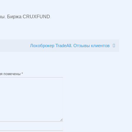
вы
,
Биржа CRUXFUND
.
Лохоброкер TradeAll. Отзывы клиентов
ля помечены
*