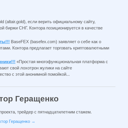
gold (altair.gold), если верить официальному сайту,
ой биржи СНГ. Контора позиционируется в качестве
ты!!!
BaseFEX (basefex.com) заявляет о себе как о
нтами. Контора предлагает торговать криптовалютными
ники!!!
«Простая многофункциональная платформа с
ают свой лохотрон жулики на сайте
чество с этой анонимной помойкой...
тор Геращенко
проекта, трейдер с пятнадцатилетним стажем.
иктор Геращенко
→