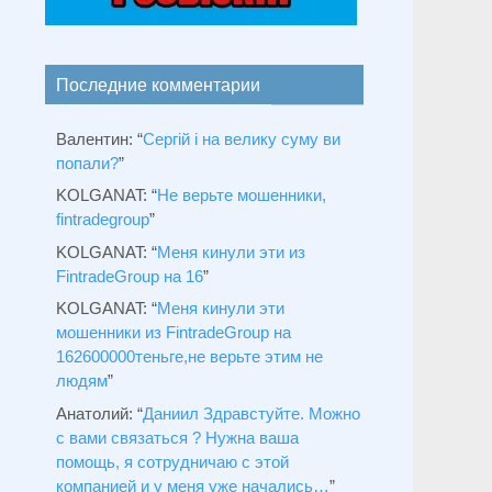
Последние комментарии
Валентин
: “
Сергій і на велику суму ви
попали?
”
KOLGANAT
: “
Не верьте мошенники,
fintradegroup
”
KOLGANAT
: “
Меня кинули эти из
FintradeGroup на 16
”
KOLGANAT
: “
Меня кинули эти
мошенники из FintradeGroup на
162600000теньге,не верьте этим не
людям
”
Анатолий
: “
Даниил Здравстуйте. Можно
с вами связаться ? Нужна ваша
помощь, я сотрудничаю с этой
компанией и у меня уже начались…
”