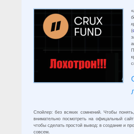
«
б
к
(
з
а
П
к
с
Спойлер: без всяких сомнений. Чтобы понять
внимательно посмотреть на офицальный сай
чтобы сделать простой вывод: в создание и пр
совсем.