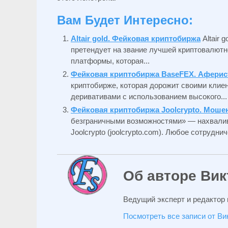
Вам Будет Интересно:
Altair gold. Фейковая криптобиржа
Altair 
претендует на звание лучшей криптовалютн
платформы, которая...
Фейковая криптобиржа BaseFEX. Аферис
криптобирже, которая дорожит своими клие
деривативами с использованием высокого...
Фейковая криптобиржа Joolcrypto. Мошен
безграничными возможностями» — нахвалив
Joolcrypto (joolcrypto.com). Любое сотрудни
Об авторе Вик
Ведущий эксперт и редактор 
Посмотреть все записи от В