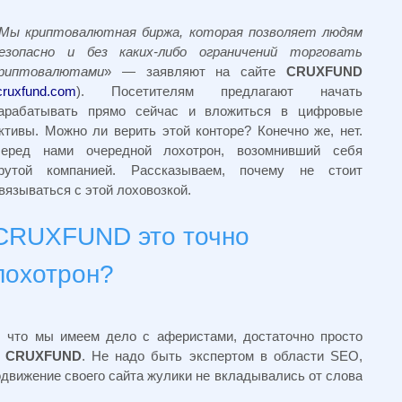
Мы криптовалютная биржа, которая позволяет людям
езопасно и без каких-либо ограничений торговать
риптовалютами
» — заявляют на сайте
CRUXFUND
cruxfund.com
). Посетителям предлагают начать
арабатывать прямо сейчас и вложиться в цифровые
ктивы. Можно ли верить этой конторе? Конечно же, нет.
еред нами очередной лохотрон, возомнивший себя
рутой компанией. Рассказываем, почему не стоит
вязываться с этой лоховозкой.
CRUXFUND это точно
лохотрон?
, что мы имеем дело с аферистами, достаточно просто
т
CRUXFUND
. Не надо быть экспертом в области SEO,
одвижение своего сайта жулики не вкладывались от слова