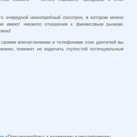
то очередной низкопробный лохотрон, в котором можно
 не имеют никакого отношения к финансовым рынкам.
ожно!
 своими впечатлениями и телефонами этих деятелей вы
зможно, поможет не наделать глупостей потенциальным
ов
«Присоединяйтесь к надежному и регулируемому