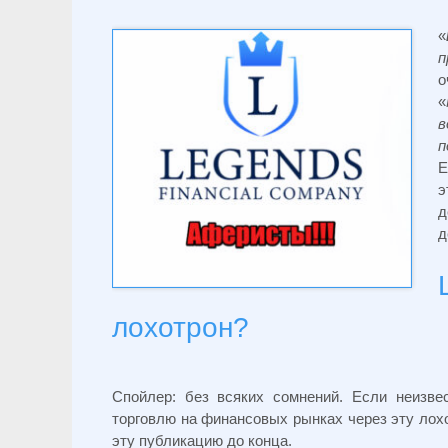
«
п
о
«
в
п
Е
э
д
д
лохотрон?
Спойлер: без всяких сомнений. Если неизв
торговлю на финансовых рынках через эту лохо
эту публикацию до конца.