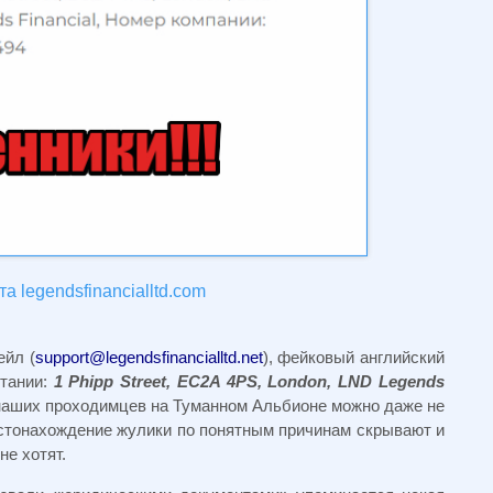
а legendsfinancialltd.com
ейл (
support@legendsfinancialltd.net
), фейковый английский
итании:
1 Phipp Street, EC2A 4PS, London, LND Legends
наших проходимцев на Туманном Альбионе можно даже не
стонахождение жулики по понятным причинам скрывают и
не хотят.