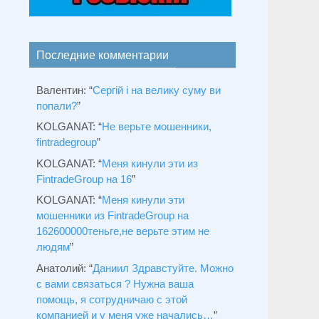
Последние комментарии
Валентин
: “
Сергій і на велику суму ви
попали?
”
KOLGANAT
: “
Не верьте мошенники,
fintradegroup
”
KOLGANAT
: “
Меня кинули эти из
FintradeGroup на 16
”
KOLGANAT
: “
Меня кинули эти
мошенники из FintradeGroup на
162600000теньге,не верьте этим не
людям
”
Анатолий
: “
Даниил Здравстуйте. Можно
с вами связаться ? Нужна ваша
помощь, я сотрудничаю с этой
компанией и у меня уже начались…
”