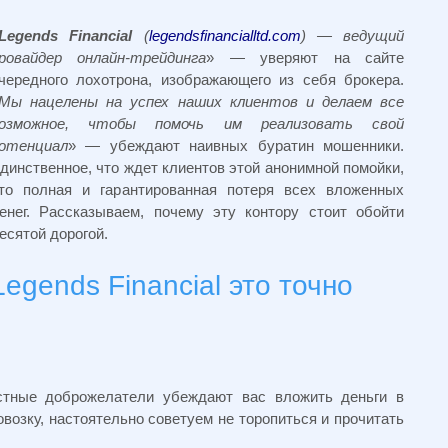
Legends Financial
(
legendsfinancialltd.com
) — ведущий
ровайдер онлайн-трейдинга
» — уверяют на сайте
чередного лохотрона, изображающего из себя брокера.
Мы нацелены на успех наших клиентов и делаем все
озможное, чтобы помочь им реализовать свой
отенциал
» — убеждают наивных буратин мошенники.
динственное, что ждет клиентов этой анонимной помойки,
то полная и гарантированная потеря всех вложенных
енег. Рассказываем, почему эту контору стоит обойти
есятой дорогой.
Legends Financial это точно
естные доброжелатели убеждают вас вложить деньги в
возку, настоятельно советуем не торопиться и прочитать