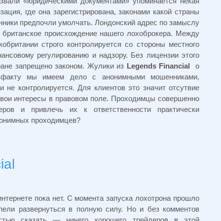
азвали «юридическими документами» упоминается некая
изация, где она зарегистрирована, законами какой страны
нники предпочли умолчать. Лондонский адрес по замыслу
 британское происхождение нашего лохоброкера. Между
обритании строго контролируется со стороны местного
ансовому регулированию и надзору. Без лицензии этого
тране запрещено законом. Жулики из
Legends Financial
о
 факту мы имеем дело с анонимными мошенниками,
и не контролируется. Для клиентов это значит отсутвие
свои интересы в правовом поле. Проходимцы совершенно
деров и привлечь их к ответственности практически
нонимных проходимцев?
ial
нтернете пока нет. С момента запуска лохотрона прошло
пели развернуться в полную силу. Но и без комментов
стью сказать — ничего хорошего трейдеров в этой