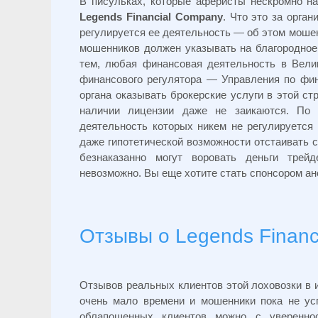
В писульках, которые аферисты нескромно н
Legends Financial Company
. Что это за орган
регулируется ее деятельность — об этом моше
мошенников должен указывать на благородное
тем, любая финансовая деятельность в Велик
финансового регулятора — Управления по фин
органа оказывать брокерские услуги в этой с
наличии лицензии даже не заикаются. По
деятельность которых никем не регулируется 
даже гипотетической возможности отстаивать 
безнаказанно могут воровать деньги трей
невозможно. Вы еще хотите стать спонсором а
Отзывы о Legends Financ
Отзывов реальных клиентов этой лоховозки в и
очень мало времени и мошенники пока не ус
облапошенных клиентов можно с уверенно